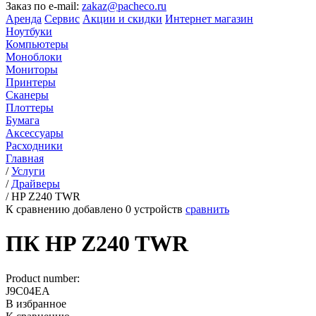
Заказ по e-mail:
zakaz@pacheco.ru
Аренда
Сервис
Акции и скидки
Интернет магазин
Ноутбуки
Компьютеры
Моноблоки
Мониторы
Принтеры
Сканеры
Плоттеры
Бумага
Аксессуары
Расходники
Главная
/
Услуги
/
Драйверы
/
HP Z240 TWR
К сравнению добавлено
0
устройств
сравнить
ПК HP Z240 TWR
Product number:
J9C04EA
В избранное