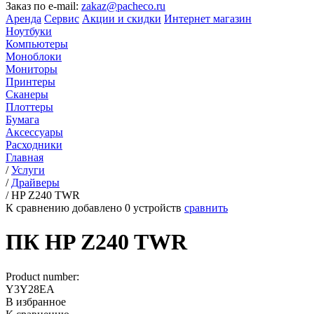
Заказ по e-mail:
zakaz@pacheco.ru
Аренда
Сервис
Акции и скидки
Интернет магазин
Ноутбуки
Компьютеры
Моноблоки
Мониторы
Принтеры
Сканеры
Плоттеры
Бумага
Аксессуары
Расходники
Главная
/
Услуги
/
Драйверы
/
HP Z240 TWR
К сравнению добавлено
0
устройств
сравнить
ПК HP Z240 TWR
Product number:
Y3Y28EA
В избранное