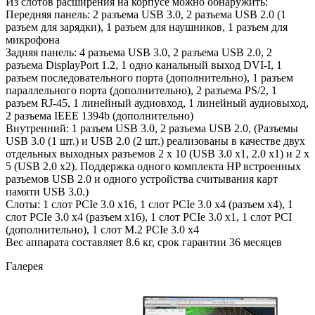
Из слотов расширения на корпусе можно обнаружить:
Передняя панель: 2 разъема USB 3.0, 2 разъема USB 2.0 (1
разъем для зарядки), 1 разъем для наушников, 1 разъем для
микрофона
Задняя панель: 4 разъема USB 3.0, 2 разъема USB 2.0, 2
разъема DisplayPort 1.2, 1 одно канальный выход DVI-I, 1
разъем последовательного порта (дополнительно), 1 разъем
параллельного порта (дополнительно), 2 разъема PS/2, 1
разъем RJ-45, 1 линейный аудиовход, 1 линейный аудиовыход,
2 разъема IEEE 1394b (дополнительно)
Внутренний: 1 разъем USB 3.0, 2 разъема USB 2.0, (Разъемы
USB 3.0 (1 шт.) и USB 2.0 (2 шт.) реализованы в качестве двух
отдельных выходных разъемов 2 х 10 (USB 3.0 x1, 2.0 x1) и 2 x
5 (USB 2.0 x2). Поддержка одного комплекта HP встроенных
разъемов USB 2.0 и одного устройства считывания карт
памяти USB 3.0.)
Слоты: 1 слот PCIe 3.0 x16, 1 слот PCIe 3.0 x4 (разъем x4), 1
слот PCIe 3.0 x4 (разъем x16), 1 слот PCIe 3.0 x1, 1 слот PCI
(дополнительно), 1 слот M.2 PCIe 3.0 x4
Вес аппарата составляет 8.6 кг, срок гарантии 36 месяцев
Галерея