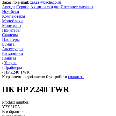
Заказ по e-mail:
zakaz@pacheco.ru
Аренда
Сервис
Акции и скидки
Интернет магазин
Ноутбуки
Компьютеры
Моноблоки
Мониторы
Принтеры
Сканеры
Плоттеры
Бумага
Аксессуары
Расходники
Главная
/
Услуги
/
Драйверы
/
HP Z240 TWR
К сравнению добавлено
0
устройств
сравнить
ПК HP Z240 TWR
Product number:
Y3Y31EA
В избранное