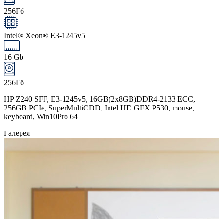
256Гб
Intel® Xeon® E3-1245v5
16 Gb
256Гб
HP Z240 SFF, E3-1245v5, 16GB(2x8GB)DDR4-2133 ECC,
256GB PCIe, SuperMultiODD, Intel HD GFX P530, mouse,
keyboard, Win10Pro 64
Галерея