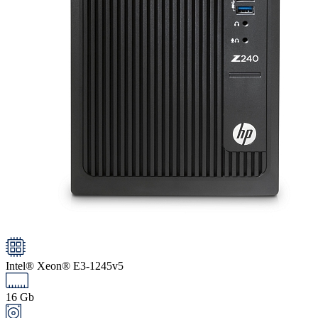
Intel® Xeon® E3-1245v5
16 Gb