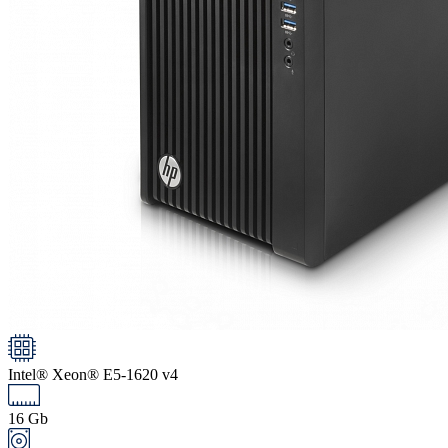
Intel® Xeon® E5-1620 v4
16 Gb