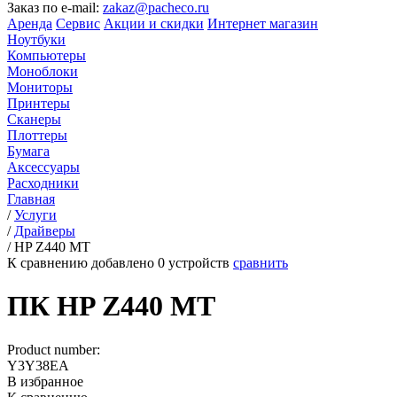
Заказ по e-mail:
zakaz@pacheco.ru
Аренда
Сервис
Акции и скидки
Интернет магазин
Ноутбуки
Компьютеры
Моноблоки
Мониторы
Принтеры
Сканеры
Плоттеры
Бумага
Аксессуары
Расходники
Главная
/
Услуги
/
Драйверы
/
HP Z440 MT
К сравнению добавлено
0
устройств
сравнить
ПК HP Z440 MT
Product number:
Y3Y38EA
В избранное