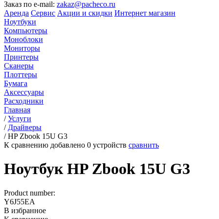
Заказ по e-mail:
zakaz@pacheco.ru
Аренда
Сервис
Акции и скидки
Интернет магазин
Ноутбуки
Компьютеры
Моноблоки
Мониторы
Принтеры
Сканеры
Плоттеры
Бумага
Аксессуары
Расходники
Главная
/
Услуги
/
Драйверы
/
HP Zbook 15U G3
К сравнению добавлено
0
устройств
сравнить
Ноутбук HP Zbook 15U G3
Product number:
Y6J55EA
В избранное