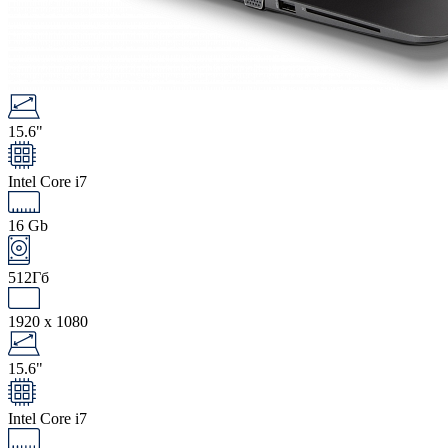
15.6"
Intel Core i7
16 Gb
512Гб
1920 x 1080
15.6"
Intel Core i7