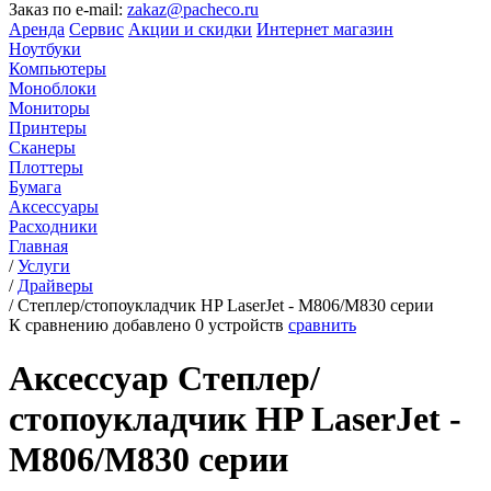
Заказ по e-mail:
zakaz@pacheco.ru
Аренда
Сервис
Акции и скидки
Интернет магазин
Ноутбуки
Компьютеры
Моноблоки
Мониторы
Принтеры
Сканеры
Плоттеры
Бумага
Аксессуары
Расходники
Главная
/
Услуги
/
Драйверы
/
Степлер/стопоукладчик HP LaserJet - M806/M830 серии
К сравнению добавлено
0
устройств
сравнить
Аксессуар Степлер/
стопоукладчик HP LaserJet -
M806/M830 серии