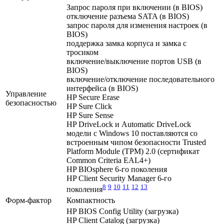
Запрос пароля при включении (в BIOS)
отключение разъема SATA (в BIOS)
запрос пароля для изменения настроек (в
BIOS)
поддержка замка корпуса и замка с
тросиком
включение/выключение портов USB (в
BIOS)
включение/отключение последовательного
интерфейса (в BIOS)
Управление
HP Secure Erase
безопасностью
HP Sure Click
HP Sure Sense
HP DriveLock и Automatic DriveLock
модели с Windows 10 поставляются со
встроенным чипом безопасности Trusted
Platform Module (TPM) 2.0 (сертификат
Common Criteria EAL4+)
HP BIOsphere 6-го поколения
HP Client Security Manager 6-го
8
9
10
11
12
13
поколения
Форм-фактор
Компактность
HP BIOS Config Utility (загрузка)
HP Client Catalog (загрузка)