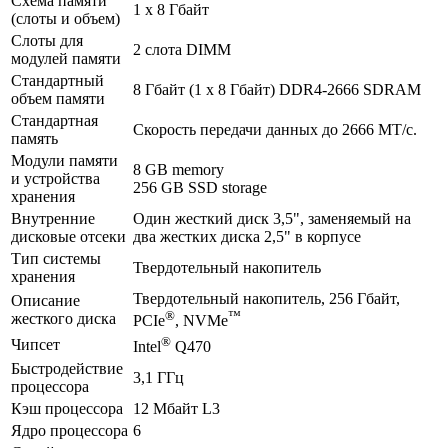
Схема памяти
1 x 8 Гбайт
(слоты и объем)
Слоты для
2 слота DIMM
модулей памяти
Стандартный
8 Гбайт (1 x 8 Гбайт) DDR4-2666 SDRAM
объем памяти
Стандартная
Скорость передачи данных до 2666 МТ/с.
память
Модули памяти
8 GB memory
и устройства
256 GB SSD storage
хранения
Внутренние
Один жесткий диск 3,5", заменяемый на
дисковые отсеки
два жестких диска 2,5" в корпусе
Тип системы
Твердотельный накопитель
хранения
Твердотельный накопитель, 256 Гбайт,
Описание
®
™
жесткого диска
PCIe
, NVMe
®
Чипсет
Intel
Q470
Быстродействие
3,1 ГГц
процессора
Кэш процессора
12 Мбайт L3
Ядро процессора
6