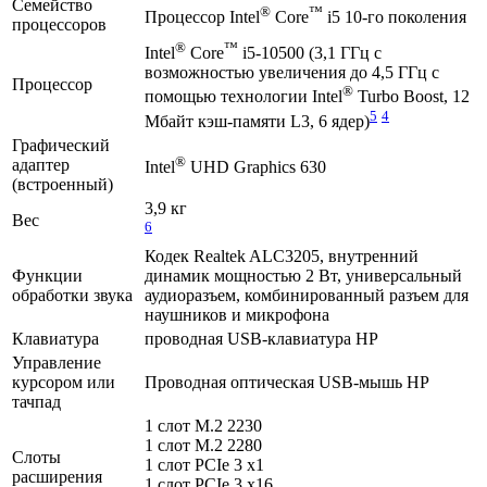
Семейство
®
™
Процессор Intel
Core
i5 10-го поколения
процессоров
®
™
Intel
Core
i5-10500 (3,1 ГГц с
возможностью увеличения до 4,5 ГГц с
Процессор
®
помощью технологии Intel
Turbo Boost, 12
5
4
Мбайт кэш-памяти L3, 6 ядер)
Графический
®
адаптер
Intel
UHD Graphics 630
(встроенный)
3,9 кг
Вес
6
Кодек Realtek ALC3205, внутренний
Функции
динамик мощностью 2 Вт, универсальный
обработки звука
аудиоразъем, комбинированный разъем для
наушников и микрофона
Клавиатура
проводная USB-клавиатура HP
Управление
курсором или
Проводная оптическая USB-мышь HP
тачпад
1 слот M.2 2230
1 слот M.2 2280
Слоты
1 слот PCIe 3 x1
расширения
1 слот PCIe 3 x16