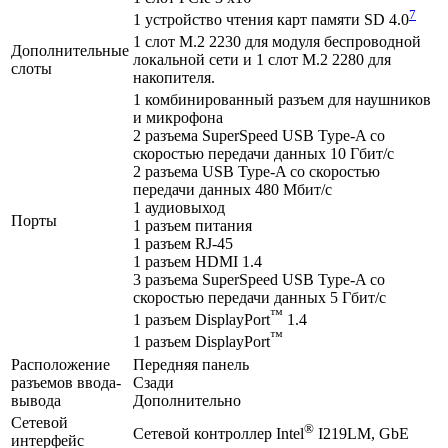
7
1 устройство чтения карт памяти SD 4.0
1 слот M.2 2230 для модуля беспроводной
Дополнительные
локальной сети и 1 слот M.2 2280 для
слоты
накопителя.
1 комбинированный разъем для наушников
и микрофона
2 разъема SuperSpeed USB Type-A со
скоростью передачи данных 10 Гбит/с
2 разъема USB Type-A со скоростью
передачи данных 480 Мбит/с
1 аудиовыход
Порты
1 разъем питания
1 разъем RJ-45
1 разъем HDMI 1.4
3 разъема SuperSpeed USB Type-A со
скоростью передачи данных 5 Гбит/с
™
1 разъем DisplayPort
1.4
™
1 разъем DisplayPort
Расположение
Передняя панель
разъемов ввода-
Сзади
вывода
Дополнительно
Сетевой
®
Сетевой контроллер Intel
I219LM, GbE
интерфейс