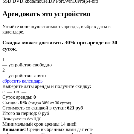
SSD,DVD,kbd&mouse,DP Port,Win10Pro(64-bit)
Арендовать это устройство
Узнайте конечную стоимость аренды, выбрав даты в
календаре.
Скидка может достигать 30% при аренде от 30
суток.
1
— устройство свободно
2
— устройство занято
сбросить календарь
Выберите даты аренды и получите скидку:
с
—
по
—
Суток аренды:
0
Скидка:
0
%
(скидка 30% от 30 суток)
Стоимость со скидкой в сутки:
623
руб
Итого за период:
0
руб
Цены указаны без НДС
Минимальный срок аренды 14 дней
Внимание!
Среди выбранных вами дат есть