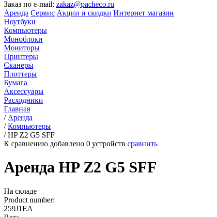
Заказ по e-mail:
zakaz@pacheco.ru
Аренда
Сервис
Акции и скидки
Интернет магазин
Ноутбуки
Компьютеры
Моноблоки
Мониторы
Принтеры
Сканеры
Плоттеры
Бумага
Аксессуары
Расходники
Главная
/
Аренда
/
Компьютеры
/
HP Z2 G5 SFF
К сравнению добавлено
0
устройств
сравнить
Аренда HP Z2 G5 SFF
На складе
Product number:
259J1EA