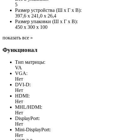
5
Размер устройства (Ш x Г x В):
397,6 x 241,0 x 26,4
Размер упаковки (Ш x Г x В):
450 x 300 x 100
показать все »
Функционал
Тип матрицы:
VA
VGA:
Нет
DVI-D:
Нет
HDMI:
Нет
MHL/HDMI:
Нет
DisplayPort:
Нет
Mini-DisplayPort:
Нет