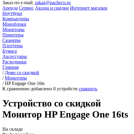
Заказ по e-mail:
zakaz@pacheco.ru
Аренда
Сервис
Акции и скидки
Интернет магазин
Ноутбуки
Компьютеры
Моноблоки
Мониторы
Принтеры
Сканеры
Плоттеры
Бумага
Аксессуары
Расходники
Главная
/
Демо со скидкой
/
Мониторы
/
HP Engage One 16ts
К сравнению добавлено
0
устройств
сравнить
Устройство со скидкой
Монитор HP Engage One 16ts
На складе