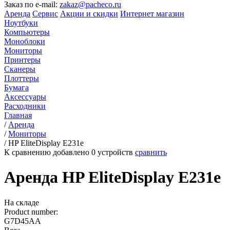
Заказ по e-mail:
zakaz@pacheco.ru
Аренда
Сервис
Акции и скидки
Интернет магазин
Ноутбуки
Компьютеры
Моноблоки
Мониторы
Принтеры
Сканеры
Плоттеры
Бумага
Аксессуары
Расходники
Главная
/
Аренда
/
Мониторы
/
HP EliteDisplay E231e
К сравнению добавлено
0
устройств
сравнить
Аренда HP EliteDisplay E231e
На складе
Product number:
G7D45AA