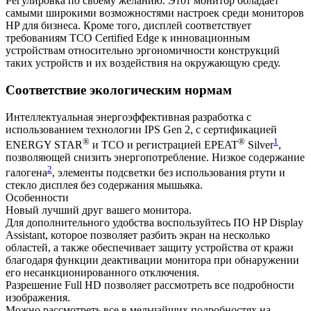
Регулировка по своему желанию. Этот монитор обладает
самыми широкими возможностями настроек среди мониторов
HP для бизнеса. Кроме того, дисплей соответствует
требованиям TCO Certified Edge к инновационным
устройствам относительно эргономичности конструкций
таких устройств и их воздействия на окружающую среду.
Соответствие экологическим нормам
Интеллектуальная энергоэффективная разработка с
использованием технологии IPS Gen 2, с сертификацией
®
®
1
ENERGY STAR
и TCO и регистрацией EPEAT
Silver
,
позволяющей снизить энергопотребление. Низкое содержание
2
галогена
, элементы подсветки без использования ртути и
стекло дисплея без содержания мышьяка.
Особенности
Новый лучший друг вашего монитора.
Для дополнительного удобства воспользуйтесь ПО HP Display
Assistant, которое позволяет разбить экран на несколько
областей, а также обеспечивает защиту устройства от кражи
благодаря функции деактивации монитора при обнаружении
его несанкционированного отключения.
Разрешение Full HD позволяет рассмотреть все подробности
изображения.
Можно рассмотреть все в мельчайших подробностях на