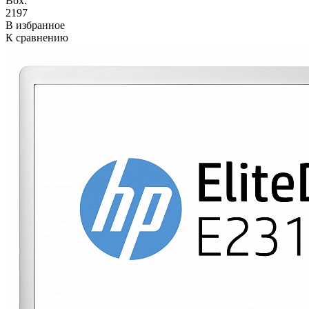
Box:
2197
В избранное
К сравнению