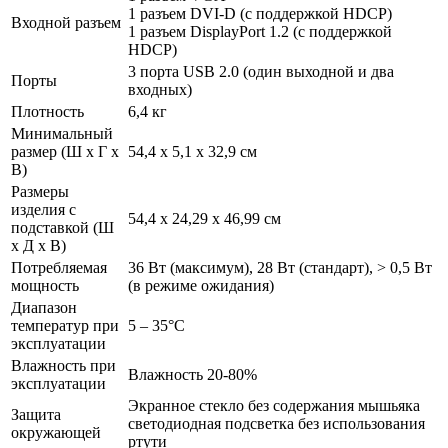
1 разъем DVI-D (с поддержкой HDCP)
Входной разъем
1 разъем DisplayPort 1.2 (с поддержкой
HDCP)
3 порта USB 2.0 (один выходной и два
Порты
входных)
Плотность
6,4 кг
Минимальный
размер (Ш x Г x
54,4 x 5,1 x 32,9 см
В)
Размеры
изделия с
54,4 x 24,29 x 46,99 см
подставкой (Ш
x Д x В)
Потребляемая
36 Вт (максимум), 28 Вт (стандарт), > 0,5 Вт
мощность
(в режиме ожидания)
Диапазон
температур при
5 – 35°C
эксплуатации
Влажность при
Влажность 20-80%
эксплуатации
Экранное стекло без содержания мышьяка
Защита
светодиодная подсветка без использования
окружающей
ртути