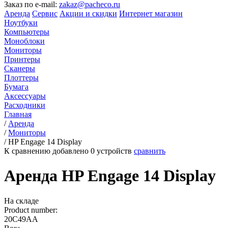
Заказ по e-mail:
zakaz@pacheco.ru
Аренда
Сервис
Акции и скидки
Интернет магазин
Ноутбуки
Компьютеры
Моноблоки
Мониторы
Принтеры
Сканеры
Плоттеры
Бумага
Аксессуары
Расходники
Главная
/
Аренда
/
Мониторы
/
HP Engage 14 Display
К сравнению добавлено
0
устройств
сравнить
Аренда HP Engage 14 Display
На складе
Product number:
20C49AA