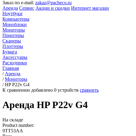
Заказ по e-mail:
zakaz@pacheco.ru
Аренда
Сервис
Акции и скидки
Интернет магазин
Ноутбуки
Компьютеры
Моноблоки
Мониторы
Принтеры
Сканеры
Плоттеры
Бумага
Аксессуары
Расходники
Главная
/
Аренда
/
Мониторы
/
HP P22v G4
К сравнению добавлено
0
устройств
сравнить
Аренда HP P22v G4
На складе
Product number:
9TT53AA