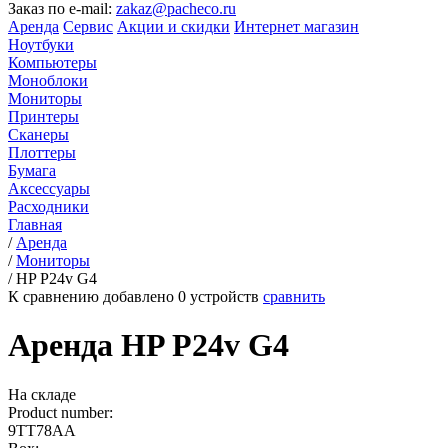
Заказ по e-mail:
zakaz@pacheco.ru
Аренда
Сервис
Акции и скидки
Интернет магазин
Ноутбуки
Компьютеры
Моноблоки
Мониторы
Принтеры
Сканеры
Плоттеры
Бумага
Аксессуары
Расходники
Главная
/
Аренда
/
Мониторы
/
HP P24v G4
К сравнению добавлено
0
устройств
сравнить
Аренда HP P24v G4
На складе
Product number:
9TT78AA