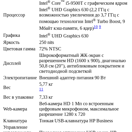
®
™
Intel
Core
i5-9500T с графическим ядром
®
Intel
UHD Graphics 630 (2,2 ГГц с
Процессор
возможностью увеличения до 3,7 ГГц с
®
помощью технологии Intel
Turbo Boost, 9
10
9
Мбайт кэш-памяти, 6 ядер)
®
Графика
Intel
UHD Graphics 630
Яркость
250 nits
Цветовая гамма
72% NTSC
Широкоформатный ЖК-экран с
разрешением HD (1600 x 900), диагональю
Дисплей
50,8 см (20"), антибликовым покрытием и
светодиодной подсветкой
Электропитание
Внешний адаптер питания 90 Вт
5,77 кг
Вес
11
Вес в упаковке
7,33 кг
Веб-камера HD 1 Мп со встроенным
Web-камера
цифровым микрофоном, максимальное
разрешение 1280 x 720
Клавиатура
Тонкая USB-клавиатура HP Business
Управление