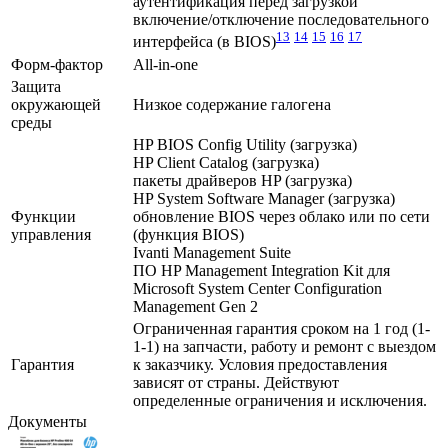
аутентификация перед загрузкой
включение/отключение последовательного
13
14
15
16
17
интерфейса (в BIOS)
Форм-фактор
All-in-one
Защита
окружающей
Низкое содержание галогена
среды
HP BIOS Config Utility (загрузка)
HP Client Catalog (загрузка)
пакеты драйверов HP (загрузка)
HP System Software Manager (загрузка)
Функции
обновление BIOS через облако или по сети
управления
(функция BIOS)
Ivanti Management Suite
ПО HP Management Integration Kit для
Microsoft System Center Configuration
Management Gen 2
Ограниченная гарантия сроком на 1 год (1-
1-1) на запчасти, работу и ремонт с выездом
Гарантия
к заказчику. Условия предоставления
зависят от страны. Действуют
определенные ограничения и исключения.
Документы