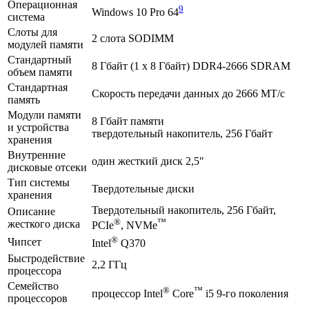
Операционная
9
Windows 10 Pro 64
система
Слоты для
2 слота SODIMM
модулей памяти
Стандартный
8 Гбайт (1 x 8 Гбайт) DDR4-2666 SDRAM
объем памяти
Стандартная
Скорость передачи данных до 2666 МТ/с
память
Модули памяти
8 Гбайт памяти
и устройства
твердотельный накопитель, 256 Гбайт
хранения
Внутренние
один жесткий диск 2,5"
дисковые отсеки
Тип системы
Твердотельные диски
хранения
Твердотельный накопитель, 256 Гбайт,
Описание
®
™
жесткого диска
PCIe
, NVMe
®
Чипсет
Intel
Q370
Быстродействие
2,2 ГГц
процессора
Семейство
®
™
процессор Intel
Core
i5 9-го поколения
процессоров