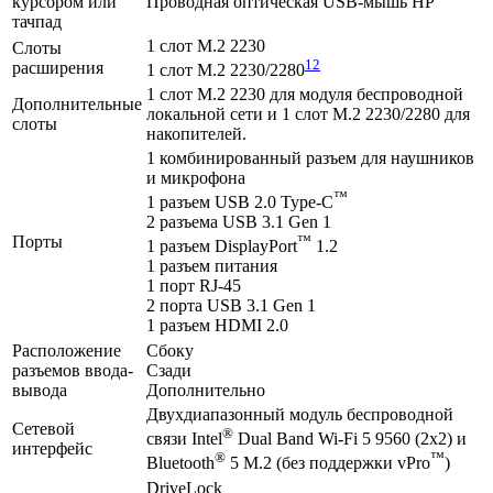
курсором или
Проводная оптическая USB-мышь HP
тачпад
1 слот M.2 2230
Слоты
12
расширения
1 слот M.2 2230/2280
1 слот M.2 2230 для модуля беспроводной
Дополнительные
локальной сети и 1 слот M.2 2230/2280 для
слоты
накопителей.
1 комбинированный разъем для наушников
и микрофона
™
1 разъем USB 2.0 Type-C
2 разъема USB 3.1 Gen 1
Порты
™
1 разъем DisplayPort
1.2
1 разъем питания
1 порт RJ-45
2 порта USB 3.1 Gen 1
1 разъем HDMI 2.0
Расположение
Сбоку
разъемов ввода-
Сзади
вывода
Дополнительно
Двухдиапазонный модуль беспроводной
Сетевой
®
связи Intel
Dual Band Wi-Fi 5 9560 (2x2) и
интерфейс
®
™
Bluetooth
5 M.2 (без поддержки vPro
)
DriveLock