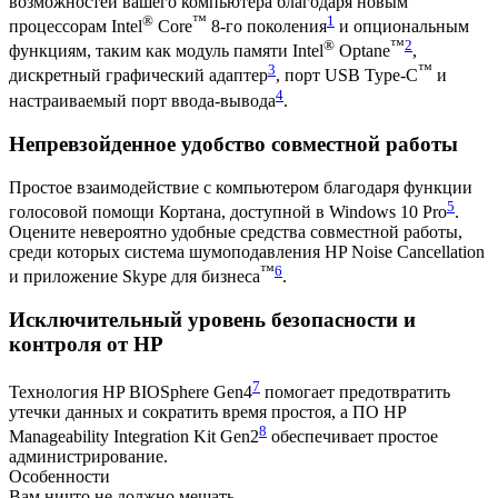
возможностей вашего компьютера благодаря новым
®
™
1
процессорам Intel
Core
8-го поколения
и опциональным
®
™
2
функциям, таким как модуль памяти Intel
Optane
,
3
™
дискретный графический адаптер
, порт USB Type-C
и
4
настраиваемый порт ввода-вывода
.
Непревзойденное удобство совместной работы
Простое взаимодействие с компьютером благодаря функции
5
голосовой помощи Кортана, доступной в Windows 10 Pro
.
Оцените невероятно удобные средства совместной работы,
среди которых система шумоподавления HP Noise Cancellation
™
6
и приложение Skype для бизнеса
.
Исключительный уровень безопасности и
контроля от HP
7
Технология HP BIOSphere Gen4
помогает предотвратить
утечки данных и сократить время простоя, а ПО HP
8
Manageability Integration Kit Gen2
обеспечивает простое
администрирование.
Особенности
Вам ничто не должно мешать