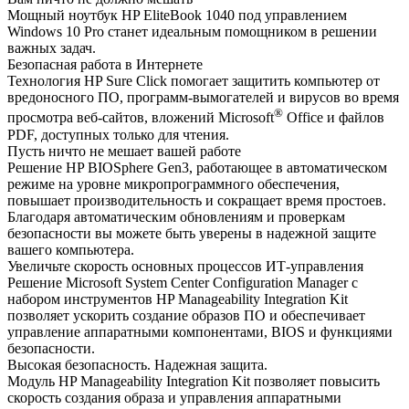
Мощный ноутбук HP EliteBook 1040 под управлением
Windows 10 Pro станет идеальным помощником в решении
важных задач.
Безопасная работа в Интернете
Технология HP Sure Click помогает защитить компьютер от
вредоносного ПО, программ-вымогателей и вирусов во время
®
просмотра веб-сайтов, вложений Microsoft
Office и файлов
PDF, доступных только для чтения.
Пусть ничто не мешает вашей работе
Решение HP BIOSphere Gen3, работающее в автоматическом
режиме на уровне микропрограммного обеспечения,
повышает производительность и сокращает время простоев.
Благодаря автоматическим обновлениям и проверкам
безопасности вы можете быть уверены в надежной защите
вашего компьютера.
Увеличьте скорость основных процессов ИТ-управления
Решение Microsoft System Center Configuration Manager с
набором инструментов HP Manageability Integration Kit
позволяет ускорить создание образов ПО и обеспечивает
управление аппаратными компонентами, BIOS и функциями
безопасности.
Высокая безопасность. Надежная защита.
Модуль HP Manageability Integration Kit позволяет повысить
скорость создания образа и управления аппаратными