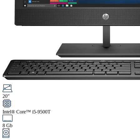
20"
Intel® Core™ i5-9500T
8 Gb