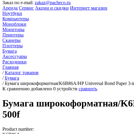
Заказ по e-mail:
zakaz@pacheco.ru
Аренда
Сервис
Акции и скидки
Интернет магазин
Ноутбуки
Компьютеры
Моноблоки
Мониторы
Принтеры
Сканеры
Плоттеры
Бумага
Аксессуары
Расходники
Главная
/
Каталог товаров
/
Бумага
/
Бумага широкоформатная/K6B86A/HP Universal Bond Paper 3-in 
К сравнению добавлено
0
устройств
сравнить
Бумага широкоформатная/K6B86
500f
Product number: