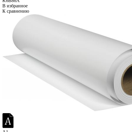
K6B86A
В избранное
К сравнению
A1