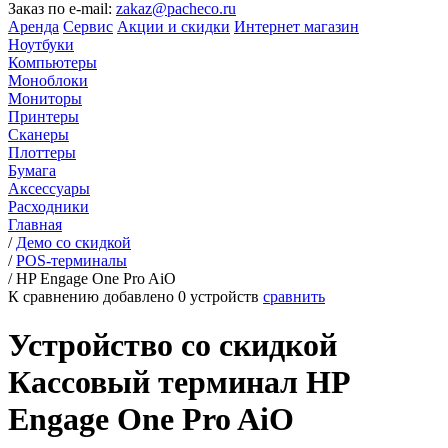
Заказ по e-mail:
zakaz@pacheco.ru
Аренда
Сервис
Акции и скидки
Интернет магазин
Ноутбуки
Компьютеры
Моноблоки
Мониторы
Принтеры
Сканеры
Плоттеры
Бумага
Аксессуары
Расходники
Главная
/
Демо со скидкой
/
POS-терминалы
/
HP Engage One Pro AiO
К сравнению добавлено
0
устройств
сравнить
Устройство со скидкой
Кассовый терминал HP
Engage One Pro AiO