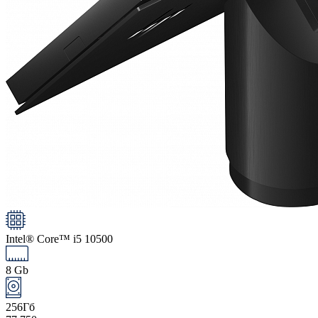
Intel® Core™ i5 10500
8 Gb
256Гб