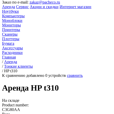
Заказ по e-mail:
zakaz@pacheco.ru
Аренда
Сервис
Акции и скидки
Интернет магазин
Ноутбуки
Компьютеры
Моноблоки
Мониторы
Принтеры
Сканеры
Плоттеры
Бумага
Аксессуары
Расходники
Главная
/
Аренда
/
Тонкие клиенты
/
HP t310
К сравнению добавлено
0
устройств
сравнить
Аренда HP t310
На складе
Product number:
C3G80AA