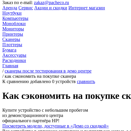
Заказ по e-mail:
zakaz@pacheco.ru
Аренда
Сервис
Акции и скидки
Интернет магазин
Ноутбуки
Компьютеры
Моноблоки
Мониторы
Принтеры
Сканеры
Плоттеры
Бумага
Аксессуары
Расходники
Главная
/
сканеры после тестирования в демо центре
/
как сэкономить на покупке сканера
К сравнению добавлено
0
устройств
сравнить
Как сэкономить на покупке ск
Купите устройство с небольшим пробегом
из демонстрационного центра
официального партнёра HP!
Посмотреть модели, доступные в «Демо со скидкой»