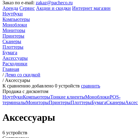
Заказ по e-mail:
zakaz@pacheco.ru
Аренда
Сервис
Акции и скидки
Интернет магазин
Ноутбуки
Компьютеры
Моноблоки
Мониторы
Принтеры
Сканеры
Плоттеры
Бумага
Аксессуары
Расходники
Главная
/
Демо со скидкой
/
Аксессуары
К сравнению добавлено
0
устройств
сравнить
Продажа с дисконтом
Ноутбуки
Компьютеры
Тонкие клиенты
Моноблоки
POS-
терминалы
Мониторы
Принтеры
Плоттеры
Бумага
Сканеры
Аксес
Аксессуары
6 устройств