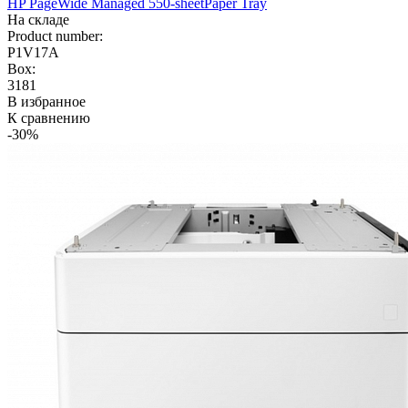
HP PageWide Managed 550-sheetPaper Tray
На складе
Product number:
P1V17A
Box:
3181
В избранное
К сравнению
-30%