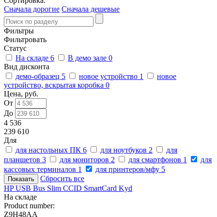
Сортировка:
Сначала дорогие
Сначала дешевые
Фильтры
Фильтровать
Статус
На складе
6
В демо зале
0
Вид дисконта
демо-образец
5
новое устройство
1
новое
устройство, вскрытая коробка
0
Цена, руб.
От
До
4 536
239 610
Для
для настольных ПК
6
для ноутбуков
2
для
планшетов
3
для мониторов
2
для смартфонов
1
для
кассовых терминалов
1
для принтеров/мфу
5
Сбросить все
HP USB Bus Slim CCID SmartCard Kyd
На складе
Product number:
Z9H48AA