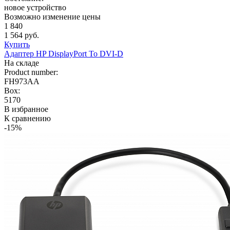
новое устройство
Возможно изменение цены
1 840
1 564 руб.
Купить
Адаптер HP DisplayPort To DVI-D
На складе
Product number:
FH973AA
Box:
5170
В избранное
К сравнению
-15%