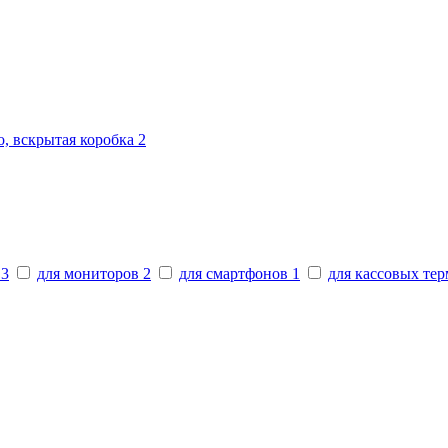
о, вскрытая коробка
2
в
3
для мониторов
2
для смартфонов
1
для кассовых те