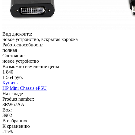
Вид дисконта:
новое устройство, вскрытая коробка
Работоспособность:
полная
Состояние:
новое устройство
Возможно изменение цены
1 840
1 564 руб.
Купить
HP Mini Chassis ePSU
На складе
Product number:
3RW67AA
Box:
3902
В избранное
К сравнению
-15%