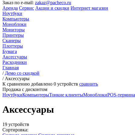
Заказ по e-mail:
zakaz@pacheco.ru
Аренда
Сервис
Акции и скидки
Интернет магазин
Ноутбуки
Компьютеры
Моноблоки
Мониторы
Принтеры
Сканеры
Плоттеры
Бумага
Аксессуары
Расходники
Главная
/
Демо со скидкой
/
Аксессуары
К сравнению добавлено
0
устройств
сравнить
Продажа с дисконтом
Ноутбуки
Компьютеры
Тонкие клиенты
Моноблоки
POS-термин
Аксессуары
19 устройств
Сортировка: