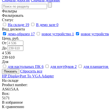
Сначала дорогие
Сначала дешевые
Фильтры
Фильтровать
Статус
На складе
19
В демо зале
0
Вид дисконта
демо-образец
17
новое устройство
1
новое устройств
Цена, руб.
От
До
4 536
239 610
Для
для настольных ПК
6
для ноутбуков
2
для планшето
Сбросить все
HP DisplayPort To VGA Adapter
На складе
Product number:
AS615AA
Box:
5171
В избранное
К сравнению