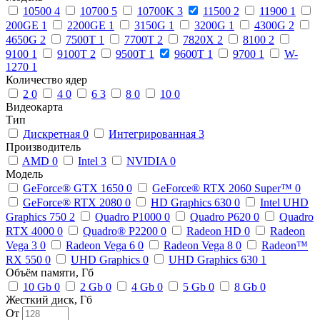
10500
4
10700
5
10700K
3
11500
2
11900
1
200GE
1
2200GE
1
3150G
1
3200G
1
4300G
2
4650G
2
7500T
1
7700T
2
7820X
2
8100
2
9100
1
9100T
2
9500T
1
9600T
1
9700
1
W-
1270
1
Количество ядер
2
0
4
0
6
3
8
0
10
0
Видеокарта
Тип
Дискретная
0
Интегрированная
3
Производитель
AMD
0
Intel
3
NVIDIA
0
Модель
GeForce® GTX 1650
0
GeForce® RTX 2060 Super™
0
GeForce® RTX 2080
0
HD Graphics 630
0
Intel UHD
Graphics 750
2
Quadro P1000
0
Quadro P620
0
Quadro
RTX 4000
0
Quadro® P2200
0
Radeon HD
0
Radeon
Vega 3
0
Radeon Vega 6
0
Radeon Vega 8
0
Radeon™
RX 550
0
UHD Graphics
0
UHD Graphics 630
1
Объём памяти, Гб
10 Gb
0
2 Gb
0
4 Gb
0
5 Gb
0
8 Gb
0
Жесткий диск, Гб
От