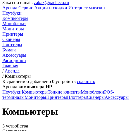
Заказ по e-mail:
zakaz@pacheco.ru
Аренда
Сервис
Акции и скидки
Интернет магазин
Ноутбуки
Компьютеры
Моноблоки
Мониторы
Принтеры
Сканеры
Плоттеры
Бумага
Аксессуары
Расходники
Главная
/
Аренда
/
Компьютеры
К сравнению добавлено
0
устройств
сравнить
Аренда
компьютера HP
Ноутбуки
Компьютеры
Тонкие клиенты
Моноблоки
POS-
терминалы
Мониторы
Принтеры
Плоттеры
Сканеры
Аксессуары
Компьютеры
3 устройства