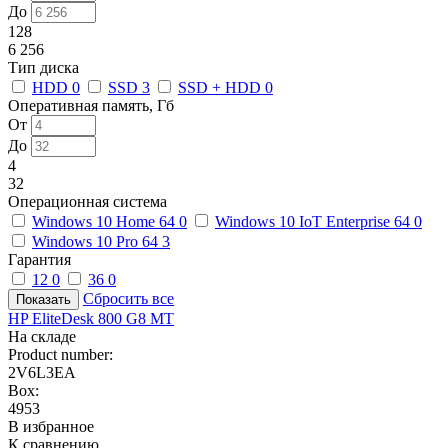
До
128
6 256
Тип диска
HDD
0
SSD
3
SSD + HDD
0
Оперативная память, Гб
От
До
4
32
Операционная система
Windows 10 Home 64
0
Windows 10 IoT Enterprise 64
0
Windows 10 Pro 64
3
Гарантия
12
0
36
0
Сбросить все
HP EliteDesk 800 G8 MT
На складе
Product number:
2V6L3EA
Box:
4953
В избранное
К сравнению