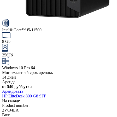
Intel® Core™ i5-11500
8 Gb
256Гб
Windows 10 Pro 64
Минимальный срок аренды:
14 дней
Аренда
от
540
руб/сутки
Арендовать
HP EliteDesk 800 G8 SFF
На складе
Product number:
2V6J4EA
Box: