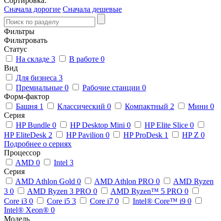
Сортировка:
Сначала дорогие
Сначала дешевые
Фильтры
Фильтровать
Статус
На складе
3
В работе
0
Вид
Для бизнеса
3
Премиальные
0
Рабочие станции
0
Форм-фактор
Башня
1
Классический
0
Компактный
2
Мини
0
Серия
HP Bundle
0
HP Desktop Mini
0
HP Elite Slice
0
HP EliteDesk
2
HP Pavilion
0
HP ProDesk
1
HP Z
0
Подробнее о сериях
Процессор
AMD
0
Intel
3
Серия
AMD Athlon Gold
0
AMD Athlon PRO
0
AMD Ryzen
3
0
AMD Ryzen 3 PRO
0
AMD Ryzen™ 5 PRO
0
Core i3
0
Core i5
3
Core i7
0
Intel® Core™ i9
0
Intel® Xeon®
0
Модель