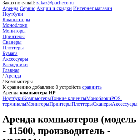
Заказ по e-mail:
zakaz@pacheco.ru
Аренда
Сервис
Акции и скидки
Интернет магазин
Ноутбуки
Компьютеры
Моноблоки
Мониторы
Принтеры
Сканеры
Плоттеры
Бумага
Аксессуары
Расходники
Главная
/
Аренда
/
Компьютеры
К сравнению добавлено
0
устройств
сравнить
Аренда
компьютера HP
Ноутбуки
Компьютеры
Тонкие клиенты
Моноблоки
POS-
терминалы
Мониторы
Принтеры
Плоттеры
Сканеры
Аксессуары
Аренда компьютеров (модель
- 11500, производитель -