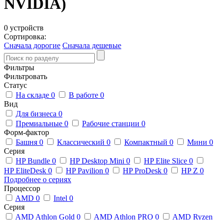
NVIDIA)
0 устройств
Сортировка:
Сначала дорогие
Сначала дешевые
Фильтры
Фильтровать
Статус
На складе
0
В работе
0
Вид
Для бизнеса
0
Премиальные
0
Рабочие станции
0
Форм-фактор
Башня
0
Классический
0
Компактный
0
Мини
0
Серия
HP Bundle
0
HP Desktop Mini
0
HP Elite Slice
0
HP EliteDesk
0
HP Pavilion
0
HP ProDesk
0
HP Z
0
Подробнее о сериях
Процессор
AMD
0
Intel
0
Серия
AMD Athlon Gold
0
AMD Athlon PRO
0
AMD Ryzen