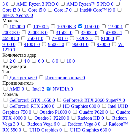
3
0
AMD Ryzen 3 PRO
0
AMD Ryzen™ 5 PRO
0
Core i3
0
Core i5
0
Core i7
0
Intel® Core™ i9
0
Intel® Xeon®
0
Модель
10500
0
10700
5
10700K
3
11500
0
11900
1
200GE
0
2200GE
0
3150G
0
3200G
0
4300G
1
4650G
0
7500T
0
7700T
0
7820X
2
8100
0
9100
0
9100T
0
9500T
0
9600T
0
9700
0
W-
1270
1
Количество ядер
2
0
4
0
6
0
8
0
10
0
Видеокарта
Тип
Дискретная
0
Интегрированная
0
Производитель
AMD
0
Intel
2
NVIDIA
0
Модель
GeForce® GTX 1650
0
GeForce® RTX 2060 Super™
0
GeForce® RTX 2080
0
HD Graphics 630
0
Intel UHD
Graphics 750
0
Quadro P1000
0
Quadro P620
0
Quadro
RTX 4000
0
Quadro® P2200
0
Radeon HD
0
Radeon
Vega 3
0
Radeon Vega 6
0
Radeon Vega 8
0
Radeon™
RX 550
0
UHD Graphics
0
UHD Graphics 630
0