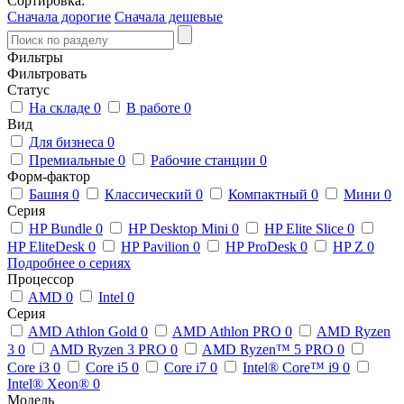
Сортировка:
Сначала дорогие
Сначала дешевые
Фильтры
Фильтровать
Статус
На складе
0
В работе
0
Вид
Для бизнеса
0
Премиальные
0
Рабочие станции
0
Форм-фактор
Башня
0
Классический
0
Компактный
0
Мини
0
Серия
HP Bundle
0
HP Desktop Mini
0
HP Elite Slice
0
HP EliteDesk
0
HP Pavilion
0
HP ProDesk
0
HP Z
0
Подробнее о сериях
Процессор
AMD
0
Intel
0
Серия
AMD Athlon Gold
0
AMD Athlon PRO
0
AMD Ryzen
3
0
AMD Ryzen 3 PRO
0
AMD Ryzen™ 5 PRO
0
Core i3
0
Core i5
0
Core i7
0
Intel® Core™ i9
0
Intel® Xeon®
0
Модель