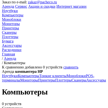
Заказ по e-mail:
zakaz@pacheco.ru
Аренда
Сервис
Акции и скидки
Интернет магазин
Ноутбуки
Компьютеры
Моноблоки
Мониторы
Принтеры
Сканеры
Плоттеры
Бумага
Аксессуары
Расходники
Главная
/
Аренда
/
Компьютеры
К сравнению добавлено
0
устройств
сравнить
Аренда
компьютера HP
Ноутбуки
Компьютеры
Тонкие клиенты
Моноблоки
POS-
терминалы
Мониторы
Принтеры
Плоттеры
Сканеры
Аксессуары
Компьютеры
0 устройств