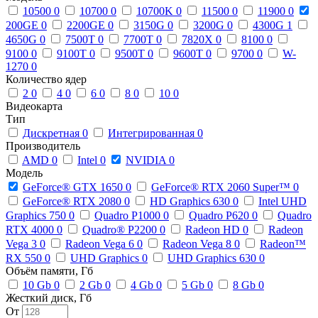
10500
0
10700
0
10700K
0
11500
0
11900
0
200GE
0
2200GE
0
3150G
0
3200G
0
4300G
1
4650G
0
7500T
0
7700T
0
7820X
0
8100
0
9100
0
9100T
0
9500T
0
9600T
0
9700
0
W-
1270
0
Количество ядер
2
0
4
0
6
0
8
0
10
0
Видеокарта
Тип
Дискретная
0
Интегрированная
0
Производитель
AMD
0
Intel
0
NVIDIA
0
Модель
GeForce® GTX 1650
0
GeForce® RTX 2060 Super™
0
GeForce® RTX 2080
0
HD Graphics 630
0
Intel UHD
Graphics 750
0
Quadro P1000
0
Quadro P620
0
Quadro
RTX 4000
0
Quadro® P2200
0
Radeon HD
0
Radeon
Vega 3
0
Radeon Vega 6
0
Radeon Vega 8
0
Radeon™
RX 550
0
UHD Graphics
0
UHD Graphics 630
0
Объём памяти, Гб
10 Gb
0
2 Gb
0
4 Gb
0
5 Gb
0
8 Gb
0
Жесткий диск, Гб
От