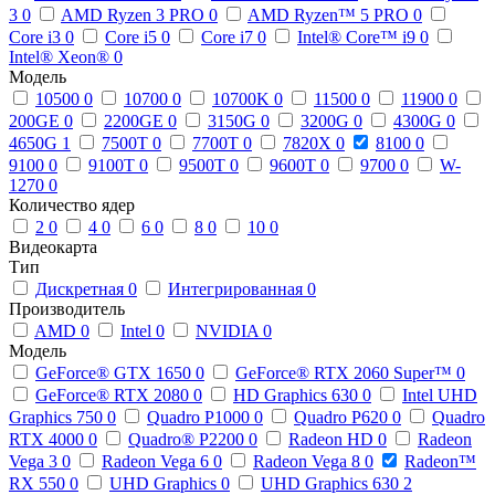
3
0
AMD Ryzen 3 PRO
0
AMD Ryzen™ 5 PRO
0
Core i3
0
Core i5
0
Core i7
0
Intel® Core™ i9
0
Intel® Xeon®
0
Модель
10500
0
10700
0
10700K
0
11500
0
11900
0
200GE
0
2200GE
0
3150G
0
3200G
0
4300G
0
4650G
1
7500T
0
7700T
0
7820X
0
8100
0
9100
0
9100T
0
9500T
0
9600T
0
9700
0
W-
1270
0
Количество ядер
2
0
4
0
6
0
8
0
10
0
Видеокарта
Тип
Дискретная
0
Интегрированная
0
Производитель
AMD
0
Intel
0
NVIDIA
0
Модель
GeForce® GTX 1650
0
GeForce® RTX 2060 Super™
0
GeForce® RTX 2080
0
HD Graphics 630
0
Intel UHD
Graphics 750
0
Quadro P1000
0
Quadro P620
0
Quadro
RTX 4000
0
Quadro® P2200
0
Radeon HD
0
Radeon
Vega 3
0
Radeon Vega 6
0
Radeon Vega 8
0
Radeon™
RX 550
0
UHD Graphics
0
UHD Graphics 630
2