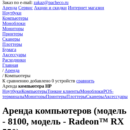
Заказ по e-mail:
zakaz@pacheco.ru
Аренда
Сервис
Акции и скидки
Интернет магазин
Ноутбуки
Компьютеры
Моноблоки
Мониторы
Принтеры
Сканеры
Плоттеры
Бумага
Аксессуары
Расходники
Главная
/
Аренда
/
Компьютеры
К сравнению добавлено
0
устройств
сравнить
Аренда
компьютера HP
Ноутбуки
Компьютеры
Тонкие клиенты
Моноблоки
POS-
терминалы
Мониторы
Принтеры
Плоттеры
Сканеры
Аксессуары
Аренда компьютеров (модель
- 8100, модель - Radeon™ RX