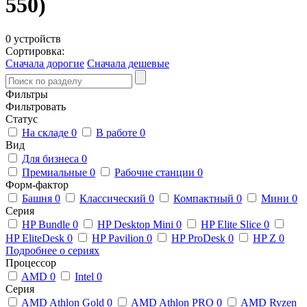
550)
0 устройств
Сортировка:
Сначала дорогие
Сначала дешевые
Фильтры
Фильтровать
Статус
На складе
0
В работе
0
Вид
Для бизнеса
0
Премиальные
0
Рабочие станции
0
Форм-фактор
Башня
0
Классический
0
Компактный
0
Мини
0
Серия
HP Bundle
0
HP Desktop Mini
0
HP Elite Slice
0
HP EliteDesk
0
HP Pavilion
0
HP ProDesk
0
HP Z
0
Подробнее о сериях
Процессор
AMD
0
Intel
0
Серия
AMD Athlon Gold
0
AMD Athlon PRO
0
AMD Ryzen