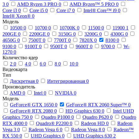
3
0
AMD Ryzen 3 PRO
0
AMD Ryzen™ 5 PRO
0
Core i3
0
Core i5
0
Core i7
0
Intel® Core™ i9
0
Intel® Xeon®
0
Модель
10500
0
10700
0
10700K
0
11500
0
11900
1
200GE
0
2200GE
0
3150G
0
3200G
0
4300G
0
4650G
0
7500T
0
7700T
0
7820X
0
8100
0
9100
0
9100T
0
9500T
0
9600T
0
9700
0
W-
1270
0
Количество ядер
2
0
4
0
6
0
8
0
10
0
Видеокарта
Тип
Дискретная
0
Интегрированная
0
Производитель
AMD
0
Intel
0
NVIDIA
0
Модель
GeForce® GTX 1650
0
GeForce® RTX 2060 Super™
0
GeForce® RTX 2080
0
HD Graphics 630
0
Intel UHD
Graphics 750
0
Quadro P1000
0
Quadro P620
0
Quadro
RTX 4000
0
Quadro® P2200
0
Radeon HD
0
Radeon
Vega 3
0
Radeon Vega 6
0
Radeon Vega 8
0
Radeon™
RX 550
0
UHD Graphics
0
UHD Graphics 630
2