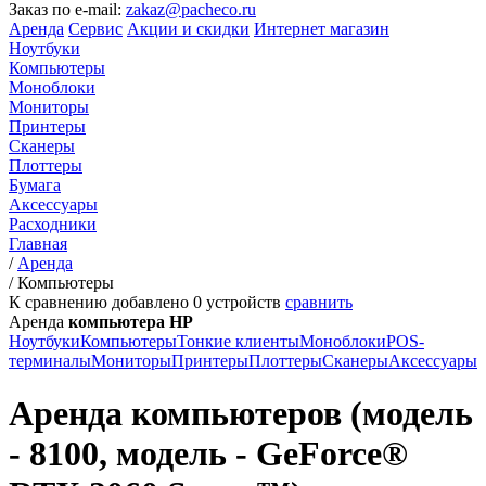
Заказ по e-mail:
zakaz@pacheco.ru
Аренда
Сервис
Акции и скидки
Интернет магазин
Ноутбуки
Компьютеры
Моноблоки
Мониторы
Принтеры
Сканеры
Плоттеры
Бумага
Аксессуары
Расходники
Главная
/
Аренда
/
Компьютеры
К сравнению добавлено
0
устройств
сравнить
Аренда
компьютера HP
Ноутбуки
Компьютеры
Тонкие клиенты
Моноблоки
POS-
терминалы
Мониторы
Принтеры
Плоттеры
Сканеры
Аксессуары
Аренда компьютеров (модель
- 8100, модель - GeForce®