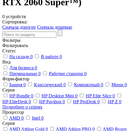
RTX 2060 Super™)
0 устройств
Сортировка:
Сначала дорогие
Сначала дешевые
Фильтры
Фильтровать
Статус
На складе
0
В работе
0
Вид
Для бизнеса
0
Премиальные
0
Рабочие станции
0
Форм-фактор
Башня
0
Классический
0
Компактный
0
Мини
0
Серия
HP Bundle
0
HP Desktop Mini
0
HP Elite Slice
0
HP EliteDesk
0
HP Pavilion
0
HP ProDesk
0
HP Z
0
Подробнее о сериях
Процессор
AMD
0
Intel
0
Серия
AMD Athlon Gold
0
AMD Athlon PRO
0
AMD Ryzen