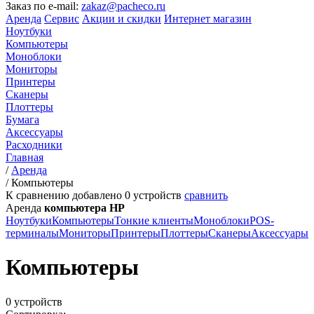
Заказ по e-mail:
zakaz@pacheco.ru
Аренда
Сервис
Акции и скидки
Интернет магазин
Ноутбуки
Компьютеры
Моноблоки
Мониторы
Принтеры
Сканеры
Плоттеры
Бумага
Аксессуары
Расходники
Главная
/
Аренда
/
Компьютеры
К сравнению добавлено
0
устройств
сравнить
Аренда
компьютера HP
Ноутбуки
Компьютеры
Тонкие клиенты
Моноблоки
POS-
терминалы
Мониторы
Принтеры
Плоттеры
Сканеры
Аксессуары
Компьютеры
0 устройств