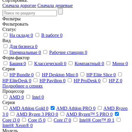
Сортировка:
Сначала дорогие
Сначала дешевые
Фильтры
Фильтровать
Статус
На складе
0
В работе
0
Вид
Для бизнеса
0
Премиальные
0
Рабочие станции
0
Форм-фактор
Башня
0
Классический
0
Компактный
0
Мини
0
Серия
HP Bundle
0
HP Desktop Mini
0
HP Elite Slice
0
HP EliteDesk
0
HP Pavilion
0
HP ProDesk
0
HP Z
0
Подробнее о сериях
Процессор
AMD
0
Intel
0
Серия
AMD Athlon Gold
0
AMD Athlon PRO
0
AMD Ryzen
3
0
AMD Ryzen 3 PRO
0
AMD Ryzen™ 5 PRO
0
Core i3
0
Core i5
0
Core i7
0
Intel® Core™ i9
1
Intel® Xeon®
0
Модель