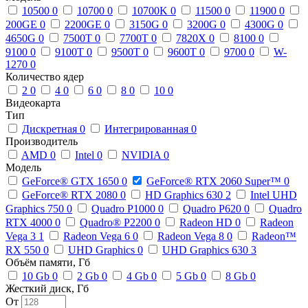
10500
0
10700
0
10700K
0
11500
0
11900
0
200GE
0
2200GE
0
3150G
0
3200G
0
4300G
0
4650G
0
7500T
0
7700T
0
7820X
0
8100
0
9100
0
9100T
0
9500T
0
9600T
0
9700
0
W-
1270
0
Количество ядер
2
0
4
0
6
0
8
0
10
0
Видеокарта
Тип
Дискретная
0
Интегрированная
0
Производитель
AMD
0
Intel
0
NVIDIA
0
Модель
GeForce® GTX 1650
0
GeForce® RTX 2060 Super™
0
GeForce® RTX 2080
0
HD Graphics 630
2
Intel UHD
Graphics 750
0
Quadro P1000
0
Quadro P620
0
Quadro
RTX 4000
0
Quadro® P2200
0
Radeon HD
0
Radeon
Vega 3
1
Radeon Vega 6
0
Radeon Vega 8
0
Radeon™
RX 550
0
UHD Graphics
0
UHD Graphics 630
3
Объём памяти, Гб
10 Gb
0
2 Gb
0
4 Gb
0
5 Gb
0
8 Gb
0
Жесткий диск, Гб
От