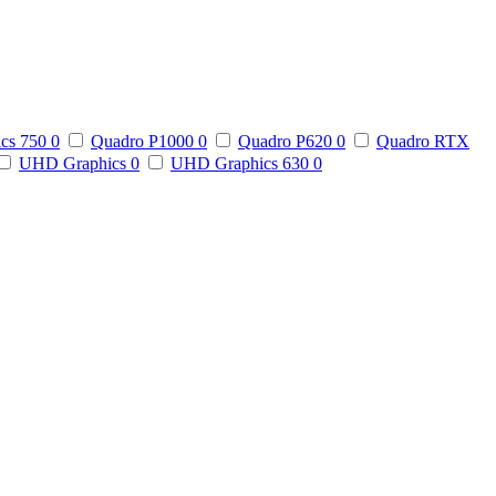
ics 750
0
Quadro P1000
0
Quadro P620
0
Quadro RTX
UHD Graphics
0
UHD Graphics 630
0