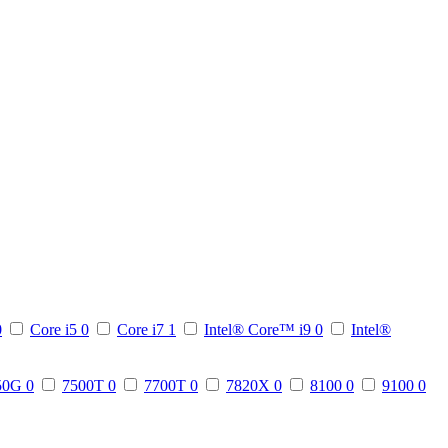
0
Core i5
0
Core i7
1
Intel® Core™ i9
0
Intel®
50G
0
7500T
0
7700T
0
7820X
0
8100
0
9100
0