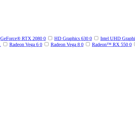
GeForce® RTX 2080
0
HD Graphics 630
0
Intel UHD Graph
1
Radeon Vega 6
0
Radeon Vega 8
0
Radeon™ RX 550
0