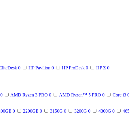
EliteDesk
0
HP Pavilion
0
HP ProDesk
0
HP Z
0
3
0
AMD Ryzen 3 PRO
0
AMD Ryzen™ 5 PRO
0
Core i3
200GE
0
2200GE
0
3150G
0
3200G
0
4300G
0
46