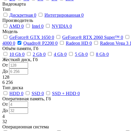
Видеокарта
Тип
Дискретная
0
Интегрированная
0
Производитель
AMD
0
Intel
0
NVIDIA
0
Модель
GeForce® GTX 1650
0
GeForce® RTX 2060 Super™
0
4000
0
Quadro® P2200
0
Radeon HD
0
Radeon Vega 3
Объём памяти, Гб
10 Gb
0
2 Gb
0
4 Gb
0
5 Gb
0
8 Gb
0
Жесткий диск, Гб
От
До
128
6 256
Тип диска
HDD
0
SSD
0
SSD + HDD
0
Оперативная память, Гб
От
До
4
32
Операционная система