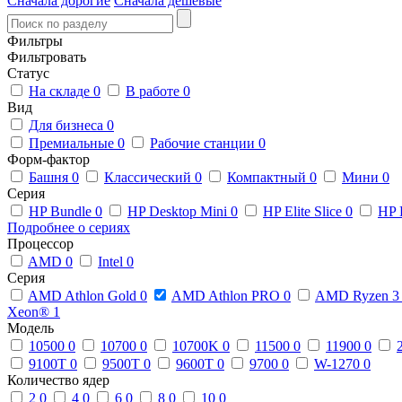
Сначала дорогие
Сначала дешевые
Фильтры
Фильтровать
Статус
На складе
0
В работе
0
Вид
Для бизнеса
0
Премиальные
0
Рабочие станции
0
Форм-фактор
Башня
0
Классический
0
Компактный
0
Мини
0
Серия
HP Bundle
0
HP Desktop Mini
0
HP Elite Slice
0
HP 
Подробнее о сериях
Процессор
AMD
0
Intel
0
Серия
AMD Athlon Gold
0
AMD Athlon PRO
0
AMD Ryzen 
Xeon®
1
Модель
10500
0
10700
0
10700K
0
11500
0
11900
0
9100T
0
9500T
0
9600T
0
9700
0
W-1270
0
Количество ядер
2
0
4
0
6
0
8
0
10
0