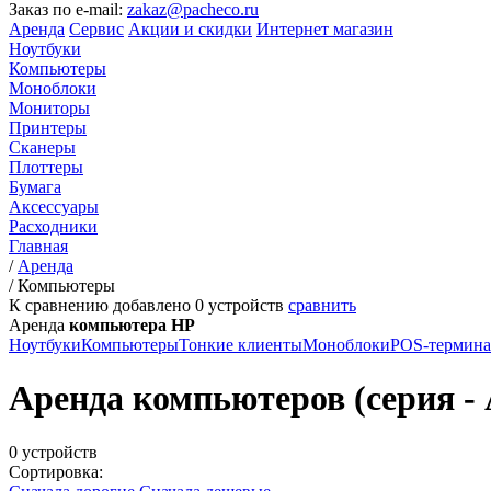
Заказ по e-mail:
zakaz@pacheco.ru
Аренда
Сервис
Акции и скидки
Интернет магазин
Ноутбуки
Компьютеры
Моноблоки
Мониторы
Принтеры
Сканеры
Плоттеры
Бумага
Аксессуары
Расходники
Главная
/
Аренда
/
Компьютеры
К сравнению добавлено
0
устройств
сравнить
Аренда
компьютера HP
Ноутбуки
Компьютеры
Тонкие клиенты
Моноблоки
POS-термин
Аренда компьютеров (серия -
0 устройств
Сортировка: