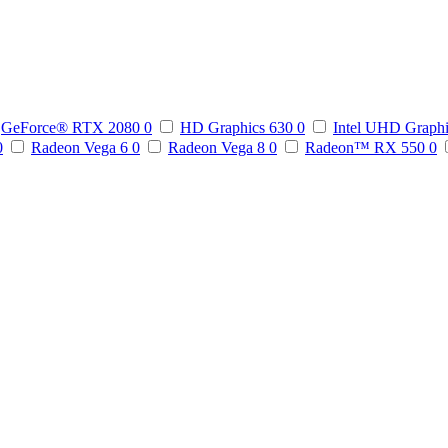
GeForce® RTX 2080
0
HD Graphics 630
0
Intel UHD Graph
0
Radeon Vega 6
0
Radeon Vega 8
0
Radeon™ RX 550
0