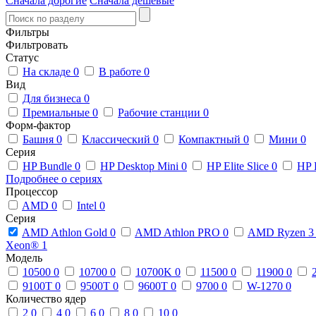
Сначала дорогие
Сначала дешевые
Фильтры
Фильтровать
Статус
На складе
0
В работе
0
Вид
Для бизнеса
0
Премиальные
0
Рабочие станции
0
Форм-фактор
Башня
0
Классический
0
Компактный
0
Мини
0
Серия
HP Bundle
0
HP Desktop Mini
0
HP Elite Slice
0
HP 
Подробнее о сериях
Процессор
AMD
0
Intel
0
Серия
AMD Athlon Gold
0
AMD Athlon PRO
0
AMD Ryzen 
Xeon®
1
Модель
10500
0
10700
0
10700K
0
11500
0
11900
0
9100T
0
9500T
0
9600T
0
9700
0
W-1270
0
Количество ядер
2
0
4
0
6
0
8
0
10
0