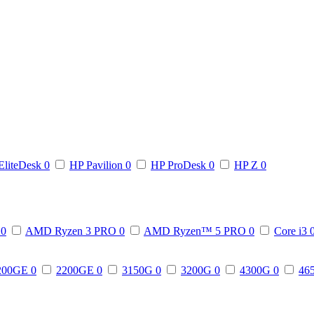
EliteDesk
0
HP Pavilion
0
HP ProDesk
0
HP Z
0
3
0
AMD Ryzen 3 PRO
0
AMD Ryzen™ 5 PRO
0
Core i3
200GE
0
2200GE
0
3150G
0
3200G
0
4300G
0
46