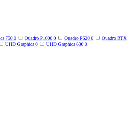
ics 750
0
Quadro P1000
0
Quadro P620
0
Quadro RTX
UHD Graphics
0
UHD Graphics 630
0