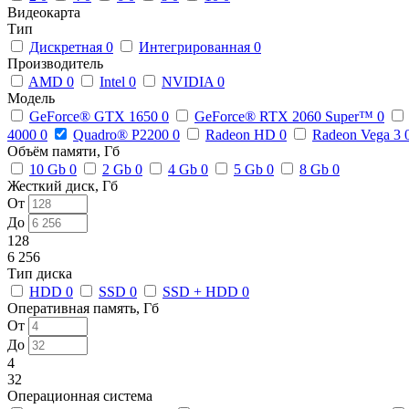
Видеокарта
Тип
Дискретная
0
Интегрированная
0
Производитель
AMD
0
Intel
0
NVIDIA
0
Модель
GeForce® GTX 1650
0
GeForce® RTX 2060 Super™
0
4000
0
Quadro® P2200
0
Radeon HD
0
Radeon Vega 3
Объём памяти, Гб
10 Gb
0
2 Gb
0
4 Gb
0
5 Gb
0
8 Gb
0
Жесткий диск, Гб
От
До
128
6 256
Тип диска
HDD
0
SSD
0
SSD + HDD
0
Оперативная память, Гб
От
До
4
32
Операционная система