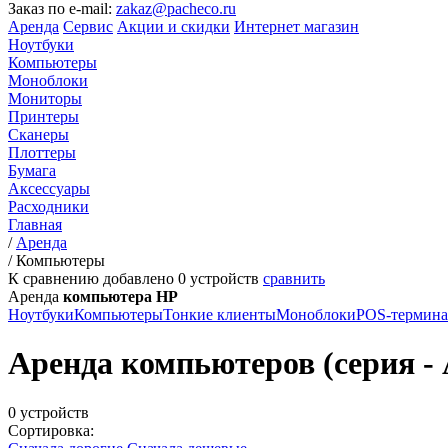
Заказ по e-mail:
zakaz@pacheco.ru
Аренда
Сервис
Акции и скидки
Интернет магазин
Ноутбуки
Компьютеры
Моноблоки
Мониторы
Принтеры
Сканеры
Плоттеры
Бумага
Аксессуары
Расходники
Главная
/
Аренда
/
Компьютеры
К сравнению добавлено
0
устройств
сравнить
Аренда
компьютера HP
Ноутбуки
Компьютеры
Тонкие клиенты
Моноблоки
POS-термин
Аренда компьютеров (серия - 
0 устройств
Сортировка: