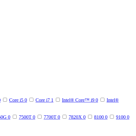
0
Core i5
0
Core i7
1
Intel® Core™ i9
0
Intel®
50G
0
7500T
0
7700T
0
7820X
0
8100
0
9100
0