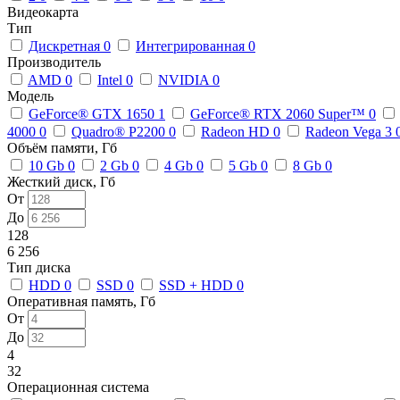
Видеокарта
Тип
Дискретная
0
Интегрированная
0
Производитель
AMD
0
Intel
0
NVIDIA
0
Модель
GeForce® GTX 1650
1
GeForce® RTX 2060 Super™
0
4000
0
Quadro® P2200
0
Radeon HD
0
Radeon Vega 3
Объём памяти, Гб
10 Gb
0
2 Gb
0
4 Gb
0
5 Gb
0
8 Gb
0
Жесткий диск, Гб
От
До
128
6 256
Тип диска
HDD
0
SSD
0
SSD + HDD
0
Оперативная память, Гб
От
До
4
32
Операционная система