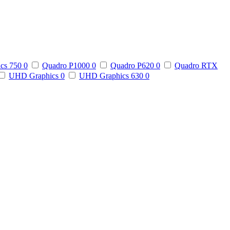
ics 750
0
Quadro P1000
0
Quadro P620
0
Quadro RTX
UHD Graphics
0
UHD Graphics 630
0