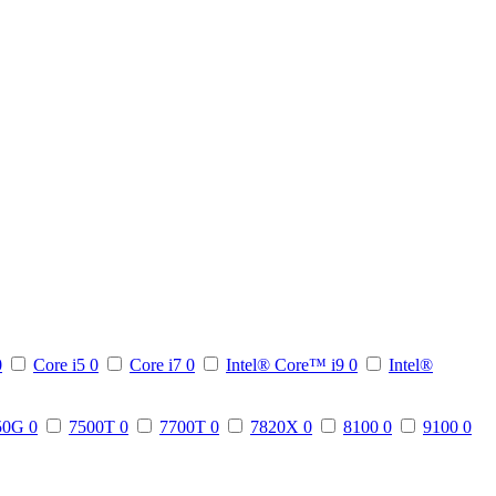
0
Core i5
0
Core i7
0
Intel® Core™ i9
0
Intel®
50G
0
7500T
0
7700T
0
7820X
0
8100
0
9100
0