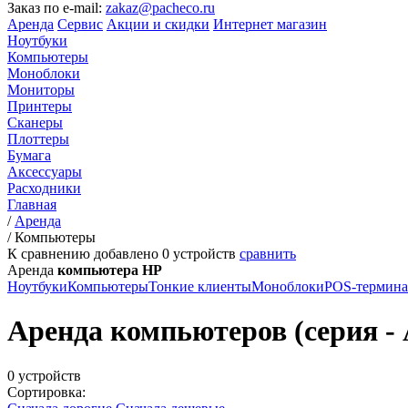
Заказ по e-mail:
zakaz@pacheco.ru
Аренда
Сервис
Акции и скидки
Интернет магазин
Ноутбуки
Компьютеры
Моноблоки
Мониторы
Принтеры
Сканеры
Плоттеры
Бумага
Аксессуары
Расходники
Главная
/
Аренда
/
Компьютеры
К сравнению добавлено
0
устройств
сравнить
Аренда
компьютера HP
Ноутбуки
Компьютеры
Тонкие клиенты
Моноблоки
POS-термин
Аренда компьютеров (серия -
0 устройств
Сортировка: