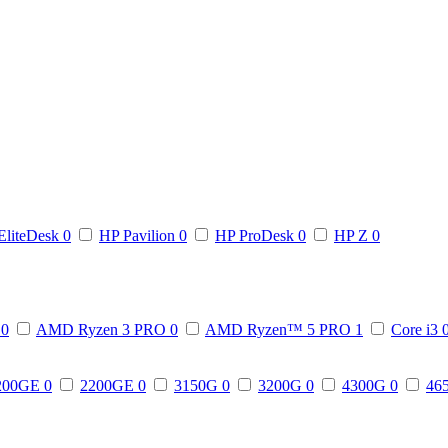
EliteDesk
0
HP Pavilion
0
HP ProDesk
0
HP Z
0
3
0
AMD Ryzen 3 PRO
0
AMD Ryzen™ 5 PRO
1
Core i3
200GE
0
2200GE
0
3150G
0
3200G
0
4300G
0
46