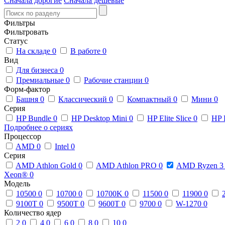
Сначала дорогие
Сначала дешевые
Фильтры
Фильтровать
Статус
На складе
0
В работе
0
Вид
Для бизнеса
0
Премиальные
0
Рабочие станции
0
Форм-фактор
Башня
0
Классический
0
Компактный
0
Мини
0
Серия
HP Bundle
0
HP Desktop Mini
0
HP Elite Slice
0
HP 
Подробнее о сериях
Процессор
AMD
0
Intel
0
Серия
AMD Athlon Gold
0
AMD Athlon PRO
0
AMD Ryzen 
Xeon®
0
Модель
10500
0
10700
0
10700K
0
11500
0
11900
0
9100T
0
9500T
0
9600T
0
9700
0
W-1270
0
Количество ядер
2
0
4
0
6
0
8
0
10
0