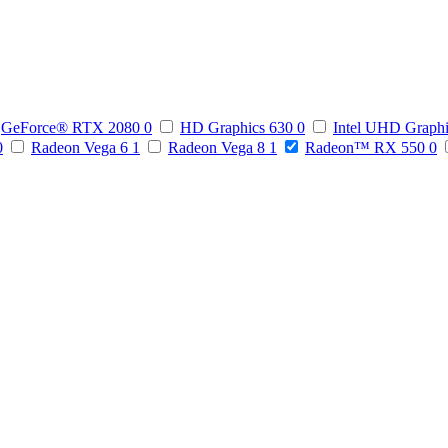
GeForce® RTX 2080
0
HD Graphics 630
0
Intel UHD Graph
0
Radeon Vega 6
1
Radeon Vega 8
1
Radeon™ RX 550
0