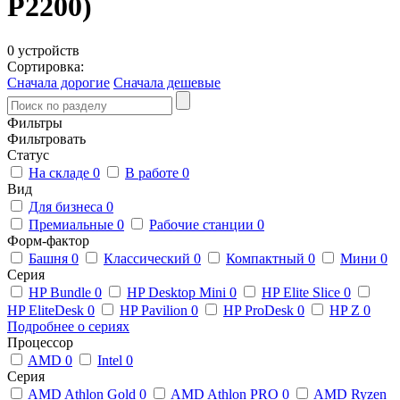
P2200)
0 устройств
Сортировка:
Сначала дорогие
Сначала дешевые
Фильтры
Фильтровать
Статус
На складе
0
В работе
0
Вид
Для бизнеса
0
Премиальные
0
Рабочие станции
0
Форм-фактор
Башня
0
Классический
0
Компактный
0
Мини
0
Серия
HP Bundle
0
HP Desktop Mini
0
HP Elite Slice
0
HP EliteDesk
0
HP Pavilion
0
HP ProDesk
0
HP Z
0
Подробнее о сериях
Процессор
AMD
0
Intel
0
Серия
AMD Athlon Gold
0
AMD Athlon PRO
0
AMD Ryzen