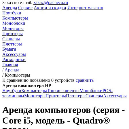
Заказ по e-mail:
zakaz@pacheco.ru
Аренда
Сервис
Акции и скидки
Интернет магазин
Ноутбуки
Компьютеры
Моноблоки
Мониторы
Принтеры
Сканеры
Плоттеры
Бумага
Аксессуары
Расходники
Главная
/
Аренда
/
Компьютеры
К сравнению добавлено
0
устройств
сравнить
Аренда
компьютера HP
Ноутбуки
Компьютеры
Тонкие клиенты
Моноблоки
POS-
терминалы
Мониторы
Принтеры
Плоттеры
Сканеры
Аксессуары
Аренда компьютеров (серия -
Core i5, модель - Quadro®