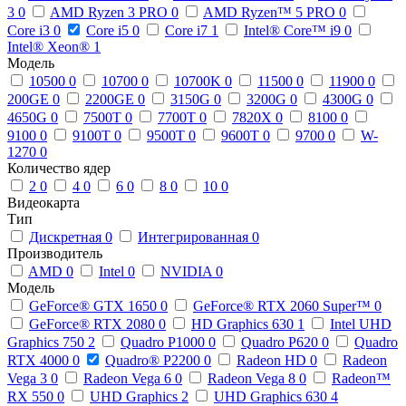
3
0
AMD Ryzen 3 PRO
0
AMD Ryzen™ 5 PRO
0
Core i3
0
Core i5
0
Core i7
1
Intel® Core™ i9
0
Intel® Xeon®
1
Модель
10500
0
10700
0
10700K
0
11500
0
11900
0
200GE
0
2200GE
0
3150G
0
3200G
0
4300G
0
4650G
0
7500T
0
7700T
0
7820X
0
8100
0
9100
0
9100T
0
9500T
0
9600T
0
9700
0
W-
1270
0
Количество ядер
2
0
4
0
6
0
8
0
10
0
Видеокарта
Тип
Дискретная
0
Интегрированная
0
Производитель
AMD
0
Intel
0
NVIDIA
0
Модель
GeForce® GTX 1650
0
GeForce® RTX 2060 Super™
0
GeForce® RTX 2080
0
HD Graphics 630
1
Intel UHD
Graphics 750
2
Quadro P1000
0
Quadro P620
0
Quadro
RTX 4000
0
Quadro® P2200
0
Radeon HD
0
Radeon
Vega 3
0
Radeon Vega 6
0
Radeon Vega 8
0
Radeon™
RX 550
0
UHD Graphics
2
UHD Graphics 630
4