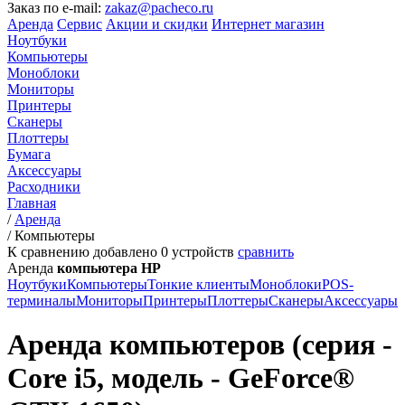
Заказ по e-mail:
zakaz@pacheco.ru
Аренда
Сервис
Акции и скидки
Интернет магазин
Ноутбуки
Компьютеры
Моноблоки
Мониторы
Принтеры
Сканеры
Плоттеры
Бумага
Аксессуары
Расходники
Главная
/
Аренда
/
Компьютеры
К сравнению добавлено
0
устройств
сравнить
Аренда
компьютера HP
Ноутбуки
Компьютеры
Тонкие клиенты
Моноблоки
POS-
терминалы
Мониторы
Принтеры
Плоттеры
Сканеры
Аксессуары
Аренда компьютеров (серия -
Core i5, модель - GeForce®