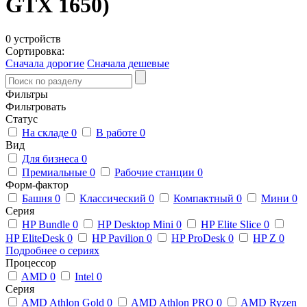
GTX 1650)
0 устройств
Сортировка:
Сначала дорогие
Сначала дешевые
Фильтры
Фильтровать
Статус
На складе
0
В работе
0
Вид
Для бизнеса
0
Премиальные
0
Рабочие станции
0
Форм-фактор
Башня
0
Классический
0
Компактный
0
Мини
0
Серия
HP Bundle
0
HP Desktop Mini
0
HP Elite Slice
0
HP EliteDesk
0
HP Pavilion
0
HP ProDesk
0
HP Z
0
Подробнее о сериях
Процессор
AMD
0
Intel
0
Серия
AMD Athlon Gold
0
AMD Athlon PRO
0
AMD Ryzen