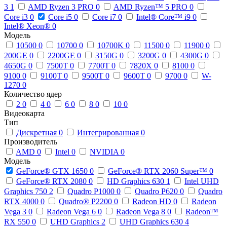
3
1
AMD Ryzen 3 PRO
0
AMD Ryzen™ 5 PRO
0
Core i3
0
Core i5
0
Core i7
0
Intel® Core™ i9
0
Intel® Xeon®
0
Модель
10500
0
10700
0
10700K
0
11500
0
11900
0
200GE
0
2200GE
0
3150G
0
3200G
0
4300G
0
4650G
0
7500T
0
7700T
0
7820X
0
8100
0
9100
0
9100T
0
9500T
0
9600T
0
9700
0
W-
1270
0
Количество ядер
2
0
4
0
6
0
8
0
10
0
Видеокарта
Тип
Дискретная
0
Интегрированная
0
Производитель
AMD
0
Intel
0
NVIDIA
0
Модель
GeForce® GTX 1650
0
GeForce® RTX 2060 Super™
0
GeForce® RTX 2080
0
HD Graphics 630
1
Intel UHD
Graphics 750
2
Quadro P1000
0
Quadro P620
0
Quadro
RTX 4000
0
Quadro® P2200
0
Radeon HD
0
Radeon
Vega 3
0
Radeon Vega 6
0
Radeon Vega 8
0
Radeon™
RX 550
0
UHD Graphics
2
UHD Graphics 630
4