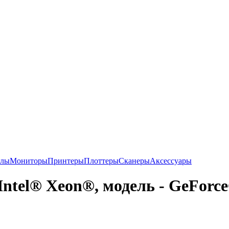
алы
Мониторы
Принтеры
Плоттеры
Сканеры
Аксессуары
Intel® Xeon®, модель - GeForc