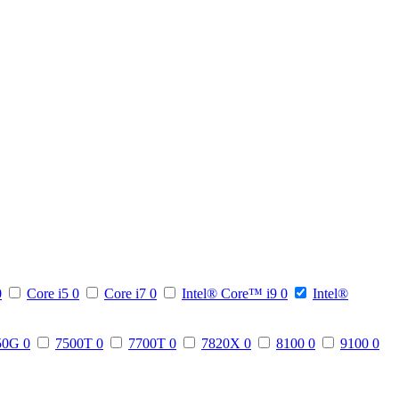
0
Core i5
0
Core i7
0
Intel® Core™ i9
0
Intel®
50G
0
7500T
0
7700T
0
7820X
0
8100
0
9100
0