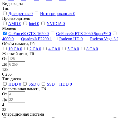
Видеокарта
Тип
Дискретная
0
Интегрированная
0
Производитель
AMD
0
Intel
0
NVIDIA
0
Модель
GeForce® GTX 1650
0
GeForce® RTX 2060 Super™
0
4000
0
Quadro® P2200
1
Radeon HD
0
Radeon Vega 3
Объём памяти, Гб
10 Gb
0
2 Gb
0
4 Gb
0
5 Gb
0
8 Gb
0
Жесткий диск, Гб
От
До
128
6 256
Тип диска
HDD
0
SSD
0
SSD + HDD
0
Оперативная память, Гб
От
До
4
32
Операционная система