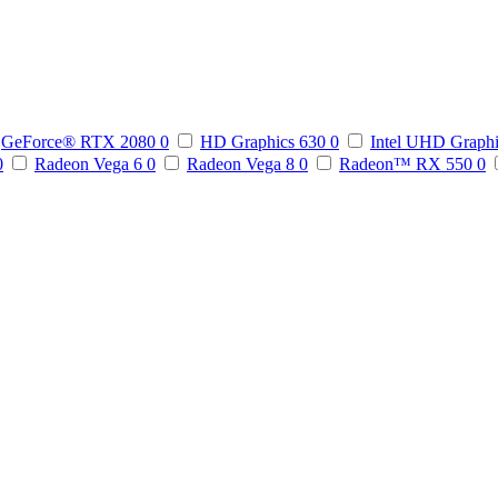
GeForce® RTX 2080
0
HD Graphics 630
0
Intel UHD Graph
0
Radeon Vega 6
0
Radeon Vega 8
0
Radeon™ RX 550
0