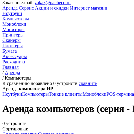
Заказ по e-mail:
zakaz@pacheco.ru
Аренда
Сервис
Акции и скидки
Интернет магазин
Ноутбуки
Компьютеры
Моноблоки
Мониторы
Принтеры
Сканеры
Плоттеры
Бумага
Аксессуары
Расходники
Главная
/
Аренда
/
Компьютеры
К сравнению добавлено
0
устройств
сравнить
Аренда
компьютера HP
Ноутбуки
Компьютеры
Тонкие клиенты
Моноблоки
POS-термин
Аренда компьютеров (серия - 
0 устройств
Сортировка: