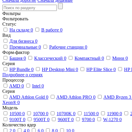
Сначала дорогие
Сначала дешевые
Фильтры
Фильтровать
Статус
На складе
0
В работе
0
Вид
Для бизнеса
0
Премиальные
0
Рабочие станции
0
Форм-фактор
Башня
0
Классический
0
Компактный
0
Мини
0
Серия
HP Bundle
0
HP Desktop Mini
0
HP Elite Slice
0
HP 
Подробнее о сериях
Процессор
AMD
0
Intel
0
Серия
AMD Athlon Gold
0
AMD Athlon PRO
0
AMD Ryzen 
Xeon®
0
Модель
10500
0
10700
0
10700K
0
11500
0
11900
0
9100T
0
9500T
0
9600T
0
9700
0
W-1270
0
Количество ядер
2
0
4
0
6
0
8
0
10
0