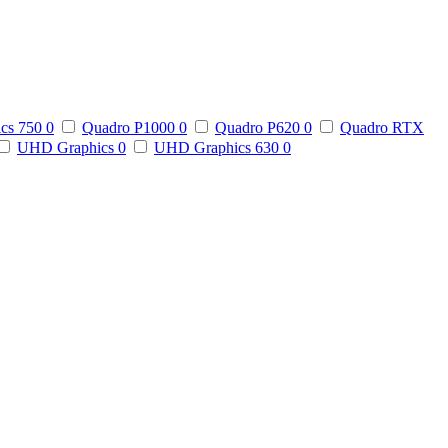
ics 750
0
Quadro P1000
0
Quadro P620
0
Quadro RTX
UHD Graphics
0
UHD Graphics 630
0