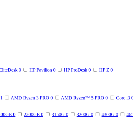
EliteDesk
0
HP Pavilion
0
HP ProDesk
0
HP Z
0
3
1
AMD Ryzen 3 PRO
0
AMD Ryzen™ 5 PRO
0
Core i3
200GE
0
2200GE
0
3150G
0
3200G
0
4300G
0
46