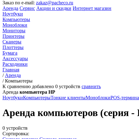
Заказ по e-mail:
zakaz@pacheco.ru
Аренда
Сервис
Акции и скидки
Интернет магазин
Ноутбуки
Компьютеры
Моноблоки
Мониторы
Принтеры
Сканеры
Плоттеры
Бумага
Аксессуары
Расходники
Главная
/
Аренда
/
Компьютеры
К сравнению добавлено
0
устройств
сравнить
Аренда
компьютера HP
Ноутбуки
Компьютеры
Тонкие клиенты
Моноблоки
POS-термин
Аренда компьютеров (серия - H
0 устройств
Сортировка: