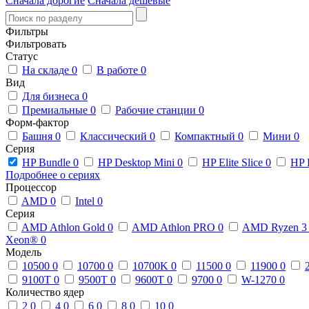
Сначала дорогие
Сначала дешевые
Фильтры
Фильтровать
Статус
На складе
0
В работе
0
Вид
Для бизнеса
0
Премиальные
0
Рабочие станции
0
Форм-фактор
Башня
0
Классический
0
Компактный
0
Мини
0
Серия
HP Bundle
0
HP Desktop Mini
0
HP Elite Slice
0
HP 
Подробнее о сериях
Процессор
AMD
0
Intel
0
Серия
AMD Athlon Gold
0
AMD Athlon PRO
0
AMD Ryzen 
Xeon®
0
Модель
10500
0
10700
0
10700K
0
11500
0
11900
0
9100T
0
9500T
0
9600T
0
9700
0
W-1270
0
Количество ядер
2
0
4
0
6
0
8
0
10
0