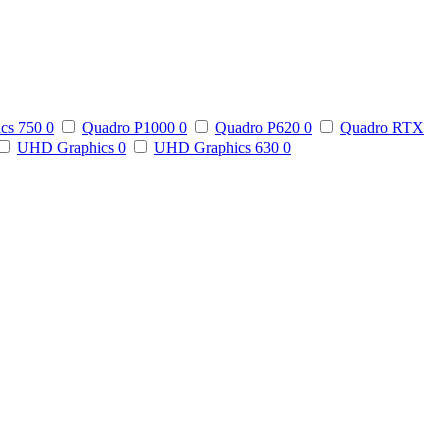
ics 750
0
Quadro P1000
0
Quadro P620
0
Quadro RTX
UHD Graphics
0
UHD Graphics 630
0