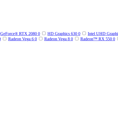
GeForce® RTX 2080
0
HD Graphics 630
0
Intel UHD Graph
0
Radeon Vega 6
0
Radeon Vega 8
0
Radeon™ RX 550
0