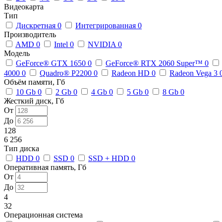
Видеокарта
Тип
Дискретная
0
Интегрированная
0
Производитель
AMD
0
Intel
0
NVIDIA
0
Модель
GeForce® GTX 1650
0
GeForce® RTX 2060 Super™
0
4000
0
Quadro® P2200
0
Radeon HD
0
Radeon Vega 3
Объём памяти, Гб
10 Gb
0
2 Gb
0
4 Gb
0
5 Gb
0
8 Gb
0
Жесткий диск, Гб
От
До
128
6 256
Тип диска
HDD
0
SSD
0
SSD + HDD
0
Оперативная память, Гб
От
До
4
32
Операционная система