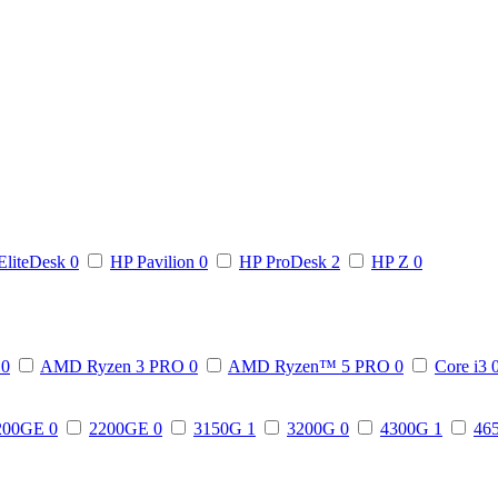
EliteDesk
0
HP Pavilion
0
HP ProDesk
2
HP Z
0
3
0
AMD Ryzen 3 PRO
0
AMD Ryzen™ 5 PRO
0
Core i3
200GE
0
2200GE
0
3150G
1
3200G
0
4300G
1
46