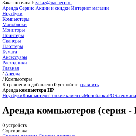
Заказ по e-mail:
zakaz@pacheco.ru
Аренда
Сервис
Акции и скидки
Интернет магазин
Ноутбуки
Компьютеры
Моноблоки
Мониторы
Принтеры
Сканеры
Плоттеры
Бумага
Аксессуары
Расходники
Главная
/
Аренда
/
Компьютеры
К сравнению добавлено
0
устройств
сравнить
Аренда
компьютера HP
Ноутбуки
Компьютеры
Тонкие клиенты
Моноблоки
POS-термин
Аренда компьютеров (серия - 
0 устройств
Сортировка: