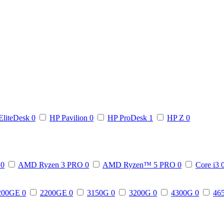
EliteDesk
0
HP Pavilion
0
HP ProDesk
1
HP Z
0
3
0
AMD Ryzen 3 PRO
0
AMD Ryzen™ 5 PRO
0
Core i3
200GE
0
2200GE
0
3150G
0
3200G
0
4300G
0
46