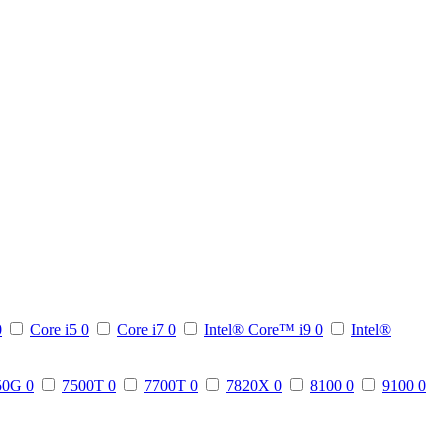
0
Core i5
0
Core i7
0
Intel® Core™ i9
0
Intel®
50G
0
7500T
0
7700T
0
7820X
0
8100
0
9100
0