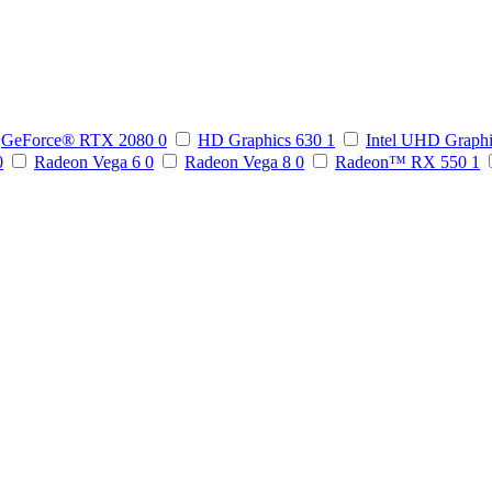
GeForce® RTX 2080
0
HD Graphics 630
1
Intel UHD Graph
0
Radeon Vega 6
0
Radeon Vega 8
0
Radeon™ RX 550
1