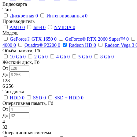
Видеокарта
Тип
Дискретная
0
Интегрированная
0
Производитель
AMD
0
Intel
0
NVIDIA
0
Модель
GeForce® GTX 1650
0
GeForce® RTX 2060 Super™
0
4000
0
Quadro® P2200
0
Radeon HD
0
Radeon Vega 3
Объём памяти, Гб
10 Gb
0
2 Gb
0
4 Gb
0
5 Gb
0
8 Gb
0
Жесткий диск, Гб
От
До
128
6 256
Тип диска
HDD
0
SSD
0
SSD + HDD
0
Оперативная память, Гб
От
До
4
32
Операционная система