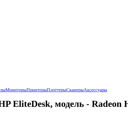
алы
Мониторы
Принтеры
Плоттеры
Сканеры
Аксессуары
HP EliteDesk, модель - Radeon 