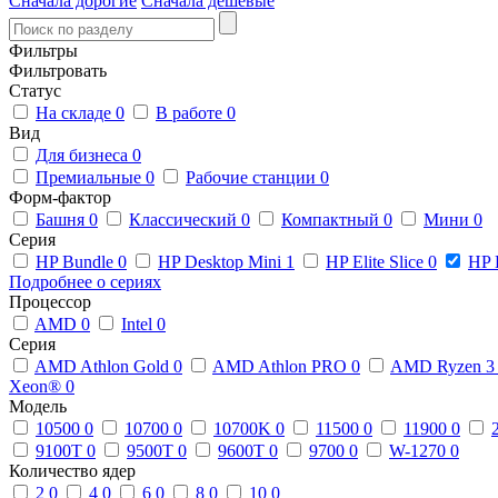
Сначала дорогие
Сначала дешевые
Фильтры
Фильтровать
Статус
На складе
0
В работе
0
Вид
Для бизнеса
0
Премиальные
0
Рабочие станции
0
Форм-фактор
Башня
0
Классический
0
Компактный
0
Мини
0
Серия
HP Bundle
0
HP Desktop Mini
1
HP Elite Slice
0
HP 
Подробнее о сериях
Процессор
AMD
0
Intel
0
Серия
AMD Athlon Gold
0
AMD Athlon PRO
0
AMD Ryzen 
Xeon®
0
Модель
10500
0
10700
0
10700K
0
11500
0
11900
0
9100T
0
9500T
0
9600T
0
9700
0
W-1270
0
Количество ядер
2
0
4
0
6
0
8
0
10
0