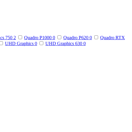
ics 750
2
Quadro P1000
0
Quadro P620
0
Quadro RTX
UHD Graphics
0
UHD Graphics 630
0