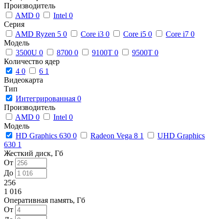
Производитель
AMD
0
Intel
0
Серия
AMD Ryzen 5
0
Core i3
0
Core i5
0
Core i7
0
Модель
3500U
0
8700
0
9100T
0
9500T
0
Количество ядер
4
0
6
1
Видеокарта
Тип
Интегрированная
0
Производитель
AMD
0
Intel
0
Модель
HD Graphics 630
0
Radeon Vega 8
1
UHD Graphics
630
1
Жесткий диск, Гб
От
До
256
1 016
Оперативная память, Гб
От