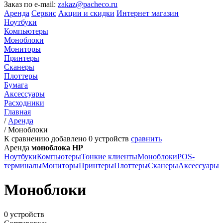
Заказ по e-mail:
zakaz@pacheco.ru
Аренда
Сервис
Акции и скидки
Интернет магазин
Ноутбуки
Компьютеры
Моноблоки
Мониторы
Принтеры
Сканеры
Плоттеры
Бумага
Аксессуары
Расходники
Главная
/
Аренда
/
Моноблоки
К сравнению добавлено
0
устройств
сравнить
Аренда
моноблока HP
Ноутбуки
Компьютеры
Тонкие клиенты
Моноблоки
POS-
терминалы
Мониторы
Принтеры
Плоттеры
Сканеры
Аксессуары
Моноблоки
0 устройств