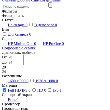
Сначала дорогие
Сначала дешевые
Фильтры
Фильтровать
Статус
На складе
0
В демо зале
0
Вид
Для бизнеса
0
Серия
HP Mini-in-One
0
HP ProOne
0
Подробнее о сериях
Диагональ, дюймов
От
До
20
24
Разрешение
1600 x 900
0
1920 x 1080
0
Матрица
Full HD IPS
0
HD
0
IPS
1
Сенсорный экран
Есть
0
Процессор
Производитель