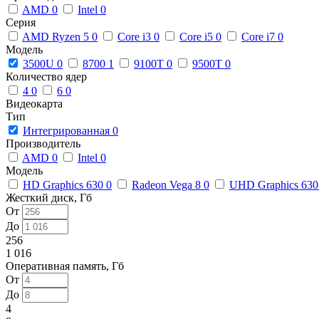
AMD
0
Intel
0
Серия
AMD Ryzen 5
0
Core i3
0
Core i5
0
Core i7
0
Модель
3500U
0
8700
1
9100T
0
9500T
0
Количество ядер
4
0
6
0
Видеокарта
Тип
Интегрированная
0
Производитель
AMD
0
Intel
0
Модель
HD Graphics 630
0
Radeon Vega 8
0
UHD Graphics 63
Жесткий диск, Гб
От
До
256
1 016
Оперативная память, Гб
От
До
4