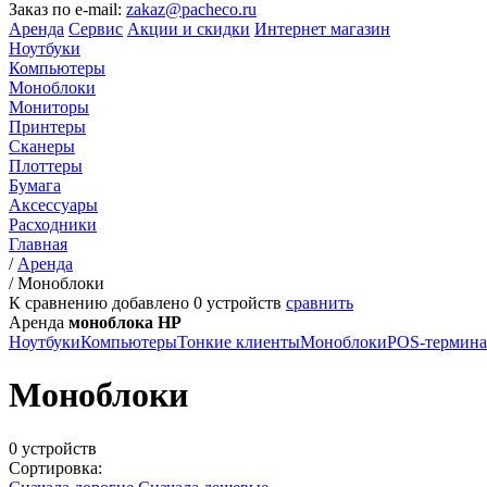
Заказ по e-mail:
zakaz@pacheco.ru
Аренда
Сервис
Акции и скидки
Интернет магазин
Ноутбуки
Компьютеры
Моноблоки
Мониторы
Принтеры
Сканеры
Плоттеры
Бумага
Аксессуары
Расходники
Главная
/
Аренда
/
Моноблоки
К сравнению добавлено
0
устройств
сравнить
Аренда
моноблока HP
Ноутбуки
Компьютеры
Тонкие клиенты
Моноблоки
POS-термин
Моноблоки
0 устройств
Сортировка: