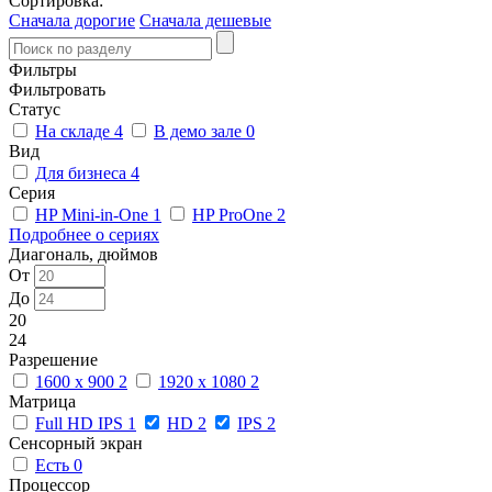
Сортировка:
Сначала дорогие
Сначала дешевые
Фильтры
Фильтровать
Статус
На складе
4
В демо зале
0
Вид
Для бизнеса
4
Серия
HP Mini-in-One
1
HP ProOne
2
Подробнее о сериях
Диагональ, дюймов
От
До
20
24
Разрешение
1600 x 900
2
1920 x 1080
2
Матрица
Full HD IPS
1
HD
2
IPS
2
Сенсорный экран
Есть
0
Процессор