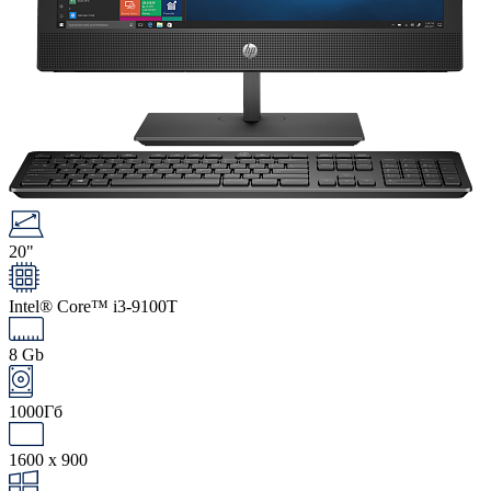
20"
Intel® Core™ i3-9100T
8 Gb
1000Гб
1600 x 900