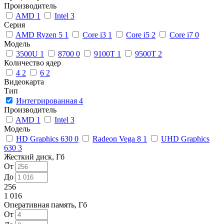
Производитель
AMD
1
Intel
3
Серия
AMD Ryzen 5
1
Core i3
1
Core i5
2
Core i7
0
Модель
3500U
1
8700
0
9100T
1
9500T
2
Количество ядер
4
2
6
2
Видеокарта
Тип
Интегрированная
4
Производитель
AMD
1
Intel
3
Модель
HD Graphics 630
0
Radeon Vega 8
1
UHD Graphics
630
3
Жесткий диск, Гб
От
До
256
1 016
Оперативная память, Гб
От