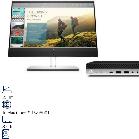
23.8"
Intel® Core™ i5-9500T
8 Gb