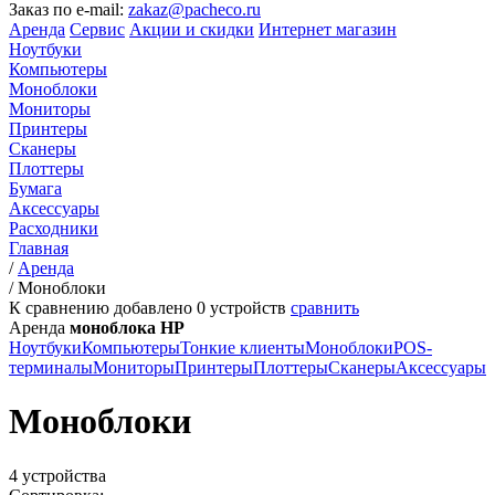
Заказ по e-mail:
zakaz@pacheco.ru
Аренда
Сервис
Акции и скидки
Интернет магазин
Ноутбуки
Компьютеры
Моноблоки
Мониторы
Принтеры
Сканеры
Плоттеры
Бумага
Аксессуары
Расходники
Главная
/
Аренда
/
Моноблоки
К сравнению добавлено
0
устройств
сравнить
Аренда
моноблока HP
Ноутбуки
Компьютеры
Тонкие клиенты
Моноблоки
POS-
терминалы
Мониторы
Принтеры
Плоттеры
Сканеры
Аксессуары
Моноблоки
4 устройства