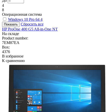
До
4
8
Операционная система
Windows 10 Pro 64
4
Сбросить все
HP ProOne 400 G5 All-in-One NT
На складе
Product number:
7EM87EA
Box:
4376
В избранное
К сравнению