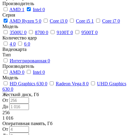
Производитель
AMD
1
Intel
0
Серия
AMD Ryzen 5
0
Core i3
0
Core i5
1
Core i7
0
Модель
3500U
0
8700
0
9100T
0
9500T
0
Количество ядер
4
0
6
0
Видеокарта
Тип
Интегрированная
0
Производитель
AMD
0
Intel
0
Модель
HD Graphics 630
0
Radeon Vega 8
0
UHD Graphics
630
0
Жесткий диск, Гб
От
До
256
1 016
Оперативная память, Гб
От