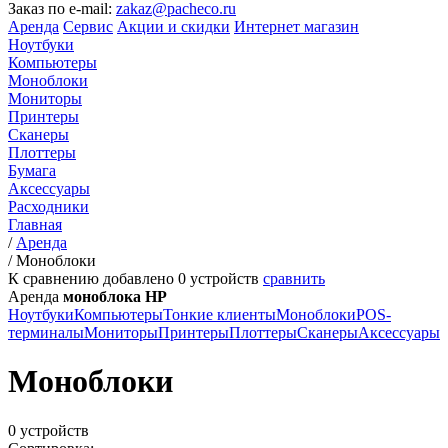
Заказ по e-mail:
zakaz@pacheco.ru
Аренда
Сервис
Акции и скидки
Интернет магазин
Ноутбуки
Компьютеры
Моноблоки
Мониторы
Принтеры
Сканеры
Плоттеры
Бумага
Аксессуары
Расходники
Главная
/
Аренда
/
Моноблоки
К сравнению добавлено
0
устройств
сравнить
Аренда
моноблока HP
Ноутбуки
Компьютеры
Тонкие клиенты
Моноблоки
POS-
терминалы
Мониторы
Принтеры
Плоттеры
Сканеры
Аксессуары
Моноблоки
0 устройств