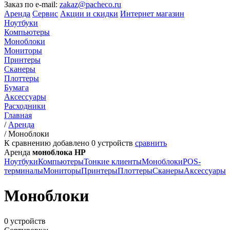
Заказ по e-mail:
zakaz@pacheco.ru
Аренда
Сервис
Акции и скидки
Интернет магазин
Ноутбуки
Компьютеры
Моноблоки
Мониторы
Принтеры
Сканеры
Плоттеры
Бумага
Аксессуары
Расходники
Главная
/
Аренда
/
Моноблоки
К сравнению добавлено
0
устройств
сравнить
Аренда
моноблока HP
Ноутбуки
Компьютеры
Тонкие клиенты
Моноблоки
POS-
терминалы
Мониторы
Принтеры
Плоттеры
Сканеры
Аксессуары
Моноблоки
0 устройств