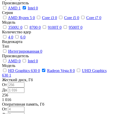
Производитель
AMD
1
Intel
0
Серия
AMD Ryzen 5
0
Core i3
0
Core i5
0
Core i7
0
Модель
3500U
0
8700
0
9100T
0
9500T
0
Количество ядер
4
0
6
0
Видеокарта
Тип
Интегрированная
0
Производитель
AMD
0
Intel
0
Модель
HD Graphics 630
0
Radeon Vega 8
0
UHD Graphics
630
1
Жесткий диск, Гб
От
До
256
1 016
Оперативная память, Гб
От