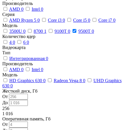
Производитель
AMD
0
Intel
0
Серия
AMD Ryzen 5
0
Core i3
0
Core i5
0
Core i7
0
Модель
3500U
0
8700
1
9100T
0
9500T
0
Количество ядер
4
0
6
0
Видеокарта
Тип
Интегрированная
0
Производитель
AMD
0
Intel
0
Модель
HD Graphics 630
0
Radeon Vega 8
0
UHD Graphics
630
0
Жесткий диск, Гб
От
До
256
1 016
Оперативная память, Гб
От