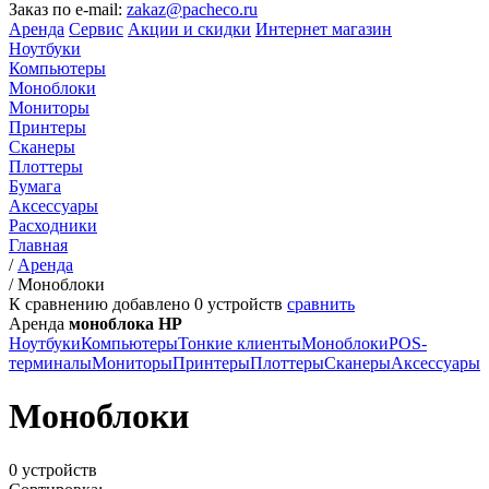
Заказ по e-mail:
zakaz@pacheco.ru
Аренда
Сервис
Акции и скидки
Интернет магазин
Ноутбуки
Компьютеры
Моноблоки
Мониторы
Принтеры
Сканеры
Плоттеры
Бумага
Аксессуары
Расходники
Главная
/
Аренда
/
Моноблоки
К сравнению добавлено
0
устройств
сравнить
Аренда
моноблока HP
Ноутбуки
Компьютеры
Тонкие клиенты
Моноблоки
POS-
терминалы
Мониторы
Принтеры
Плоттеры
Сканеры
Аксессуары
Моноблоки
0 устройств