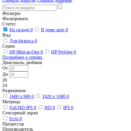
Сначала дорогие
Сначала дешевые
Фильтры
Фильтровать
Статус
На складе
0
В демо зале
0
Вид
Для бизнеса
0
Серия
HP Mini-in-One
0
HP ProOne
0
Подробнее о сериях
Диагональ, дюймов
От
До
20
24
Разрешение
1600 x 900
0
1920 x 1080
0
Матрица
Full HD IPS
0
HD
0
IPS
0
Сенсорный экран
Есть
0
Процессор
Производитель