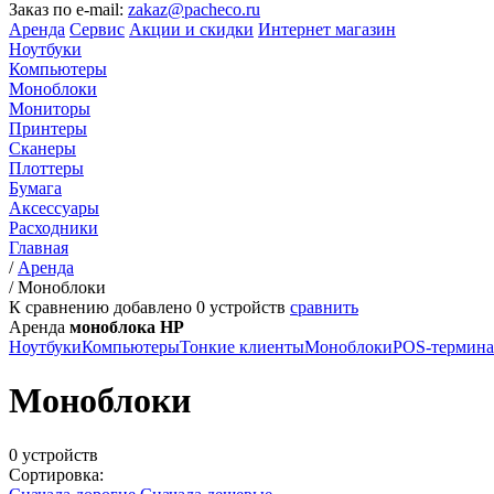
Заказ по e-mail:
zakaz@pacheco.ru
Аренда
Сервис
Акции и скидки
Интернет магазин
Ноутбуки
Компьютеры
Моноблоки
Мониторы
Принтеры
Сканеры
Плоттеры
Бумага
Аксессуары
Расходники
Главная
/
Аренда
/
Моноблоки
К сравнению добавлено
0
устройств
сравнить
Аренда
моноблока HP
Ноутбуки
Компьютеры
Тонкие клиенты
Моноблоки
POS-термин
Моноблоки
0 устройств
Сортировка: