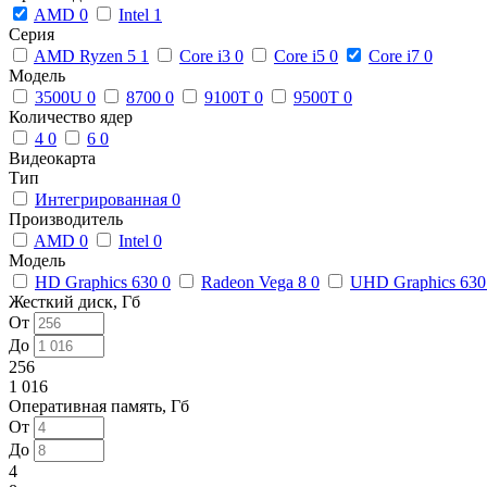
AMD
0
Intel
1
Серия
AMD Ryzen 5
1
Core i3
0
Core i5
0
Core i7
0
Модель
3500U
0
8700
0
9100T
0
9500T
0
Количество ядер
4
0
6
0
Видеокарта
Тип
Интегрированная
0
Производитель
AMD
0
Intel
0
Модель
HD Graphics 630
0
Radeon Vega 8
0
UHD Graphics 63
Жесткий диск, Гб
От
До
256
1 016
Оперативная память, Гб
От
До
4