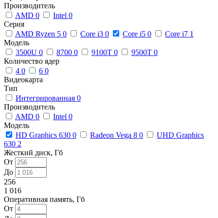
Производитель
AMD
0
Intel
0
Серия
AMD Ryzen 5
0
Core i3
0
Core i5
0
Core i7
1
Модель
3500U
0
8700
0
9100T
0
9500T
0
Количество ядер
4
0
6
0
Видеокарта
Тип
Интегрированная
0
Производитель
AMD
0
Intel
0
Модель
HD Graphics 630
0
Radeon Vega 8
0
UHD Graphics
630
2
Жесткий диск, Гб
От
До
256
1 016
Оперативная память, Гб
От