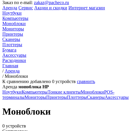
Заказ по e-mail:
zakaz@pacheco.ru
Аренда
Сервис
Акции и скидки
Интернет магазин
Ноутбуки
Компьютеры
Моноблоки
Мониторы
Принтеры
Сканеры
Плоттеры
Бумага
Аксессуары
Расходники
Главная
/
Аренда
/
Моноблоки
К сравнению добавлено
0
устройств
сравнить
Аренда
моноблока HP
Ноутбуки
Компьютеры
Тонкие клиенты
Моноблоки
POS-
терминалы
Мониторы
Принтеры
Плоттеры
Сканеры
Аксессуары
Моноблоки
0 устройств