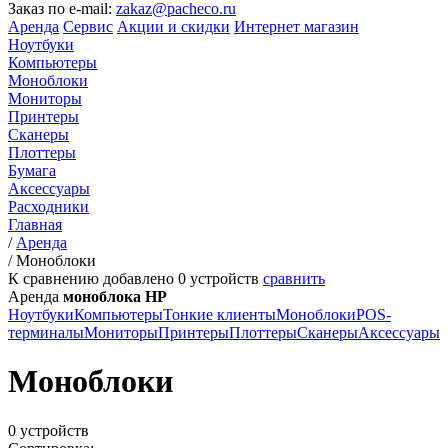
Заказ по e-mail:
zakaz@pacheco.ru
Аренда
Сервис
Акции и скидки
Интернет магазин
Ноутбуки
Компьютеры
Моноблоки
Мониторы
Принтеры
Сканеры
Плоттеры
Бумага
Аксессуары
Расходники
Главная
/
Аренда
/
Моноблоки
К сравнению добавлено
0
устройств
сравнить
Аренда
моноблока HP
Ноутбуки
Компьютеры
Тонкие клиенты
Моноблоки
POS-
терминалы
Мониторы
Принтеры
Плоттеры
Сканеры
Аксессуары
Моноблоки
0 устройств