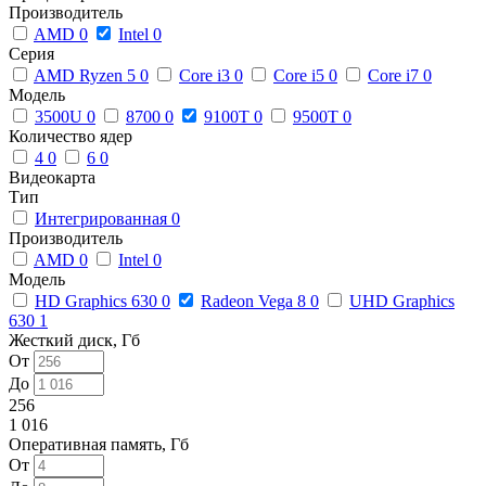
Производитель
AMD
0
Intel
0
Серия
AMD Ryzen 5
0
Core i3
0
Core i5
0
Core i7
0
Модель
3500U
0
8700
0
9100T
0
9500T
0
Количество ядер
4
0
6
0
Видеокарта
Тип
Интегрированная
0
Производитель
AMD
0
Intel
0
Модель
HD Graphics 630
0
Radeon Vega 8
0
UHD Graphics
630
1
Жесткий диск, Гб
От
До
256
1 016
Оперативная память, Гб
От