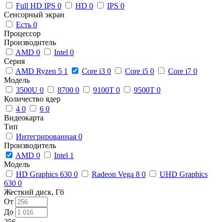
Full HD IPS
0
HD
0
IPS
0
Сенсорный экран
Есть
0
Процессор
Производитель
AMD
0
Intel
0
Серия
AMD Ryzen 5
1
Core i3
0
Core i5
0
Core i7
0
Модель
3500U
0
8700
0
9100T
0
9500T
0
Количество ядер
4
0
6
0
Видеокарта
Тип
Интегрированная
0
Производитель
AMD
0
Intel
1
Модель
HD Graphics 630
0
Radeon Vega 8
0
UHD Graphics
630
0
Жесткий диск, Гб
От
До
256