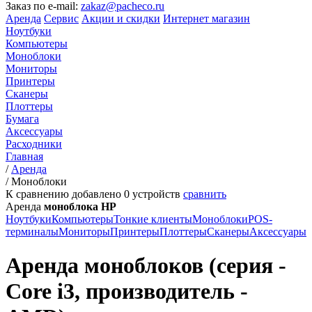
Заказ по e-mail:
zakaz@pacheco.ru
Аренда
Сервис
Акции и скидки
Интернет магазин
Ноутбуки
Компьютеры
Моноблоки
Мониторы
Принтеры
Сканеры
Плоттеры
Бумага
Аксессуары
Расходники
Главная
/
Аренда
/
Моноблоки
К сравнению добавлено
0
устройств
сравнить
Аренда
моноблока HP
Ноутбуки
Компьютеры
Тонкие клиенты
Моноблоки
POS-
терминалы
Мониторы
Принтеры
Плоттеры
Сканеры
Аксессуары
Аренда моноблоков (серия -
Core i3, производитель -