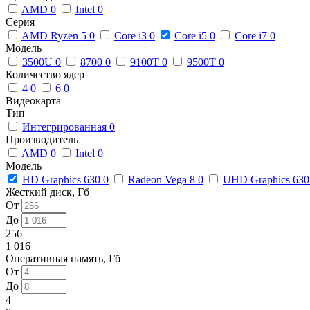
AMD
0
Intel
0
Серия
AMD Ryzen 5
0
Core i3
0
Core i5
0
Core i7
0
Модель
3500U
0
8700
0
9100T
0
9500T
0
Количество ядер
4
0
6
0
Видеокарта
Тип
Интегрированная
0
Производитель
AMD
0
Intel
0
Модель
HD Graphics 630
0
Radeon Vega 8
0
UHD Graphics 63
Жесткий диск, Гб
От
До
256
1 016
Оперативная память, Гб
От
До
4