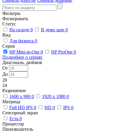
Сначала дорогие
Сначала дешевые
Фильтры
Фильтровать
Статус
На складе
0
В демо зале
0
Вид
Для бизнеса
0
Серия
HP Mini-in-One
0
HP ProOne
0
Подробнее о сериях
Диагональ, дюймов
От
До
20
24
Разрешение
1600 x 900
0
1920 x 1080
0
Матрица
Full HD IPS
0
HD
0
IPS
0
Сенсорный экран
Есть
0
Процессор
Производитель