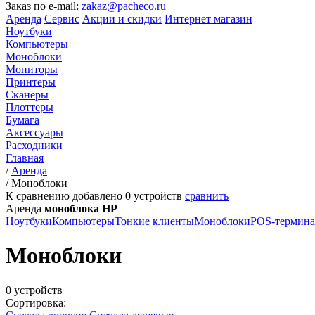
Заказ по e-mail:
zakaz@pacheco.ru
Аренда
Сервис
Акции и скидки
Интернет магазин
Ноутбуки
Компьютеры
Моноблоки
Мониторы
Принтеры
Сканеры
Плоттеры
Бумага
Аксессуары
Расходники
Главная
/
Аренда
/
Моноблоки
К сравнению добавлено
0
устройств
сравнить
Аренда
моноблока HP
Ноутбуки
Компьютеры
Тонкие клиенты
Моноблоки
POS-термин
Моноблоки
0 устройств
Сортировка: