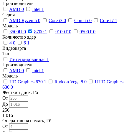
Производитель
AMD
0
Intel
1
Серия
AMD Ryzen 5
0
Core i3
0
Core i5
0
Core i7
1
Модель
3500U
0
8700
1
9100T
0
9500T
0
Количество ядер
4
0
6
1
Видеокарта
Тип
Интегрированная
1
Производитель
AMD
0
Intel
1
Модель
HD Graphics 630
1
Radeon Vega 8
0
UHD Graphics
630
0
Жесткий диск, Гб
От
До
256
1 016
Оперативная память, Гб
От