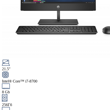
21.5"
Intel® Core™ i7-8700
8 Gb
256Гб