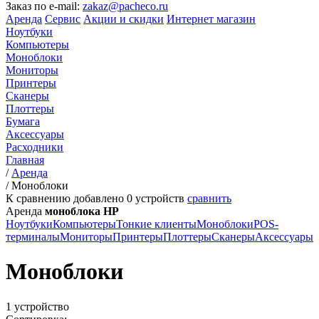
Заказ по e-mail:
zakaz@pacheco.ru
Аренда
Сервис
Акции и скидки
Интернет магазин
Ноутбуки
Компьютеры
Моноблоки
Мониторы
Принтеры
Сканеры
Плоттеры
Бумага
Аксессуары
Расходники
Главная
/
Аренда
/
Моноблоки
К сравнению добавлено
0
устройств
сравнить
Аренда
моноблока HP
Ноутбуки
Компьютеры
Тонкие клиенты
Моноблоки
POS-
терминалы
Мониторы
Принтеры
Плоттеры
Сканеры
Аксессуары
Моноблоки
1 устройство