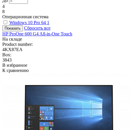
До
4
8
Операционная система
Windows 10 Pro 64
1
Сбросить все
HP ProOne 600 G4 All-in-One Touch
На складе
Product number:
4KX87EA
Box:
3843
В избранное
К сравнению