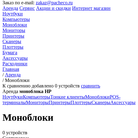
Заказ по e-mail:
zakaz@pacheco.ru
Аренда
Сервис
Акции и скидки
Интернет магазин
Ноутбуки
Компьютеры
Моноблоки
Мониторы
Принтеры
Сканеры
Плоттеры
Бумага
Аксессуары
Расходники
Главная
/
Аренда
/
Моноблоки
К сравнению добавлено
0
устройств
сравнить
Аренда
моноблока HP
Ноутбуки
Компьютеры
Тонкие клиенты
Моноблоки
POS-
терминалы
Мониторы
Принтеры
Плоттеры
Сканеры
Аксессуары
Моноблоки
0 устройств