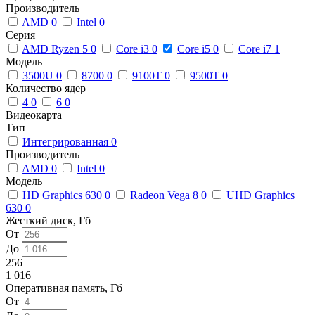
Производитель
AMD
0
Intel
0
Серия
AMD Ryzen 5
0
Core i3
0
Core i5
0
Core i7
1
Модель
3500U
0
8700
0
9100T
0
9500T
0
Количество ядер
4
0
6
0
Видеокарта
Тип
Интегрированная
0
Производитель
AMD
0
Intel
0
Модель
HD Graphics 630
0
Radeon Vega 8
0
UHD Graphics
630
0
Жесткий диск, Гб
От
До
256
1 016
Оперативная память, Гб
От