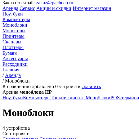
Заказ по e-mail:
zakaz@pacheco.ru
Аренда
Сервис
Акции и скидки
Интернет магазин
Ноутбуки
Компьютеры
Моноблоки
Мониторы
Принтеры
Сканеры
Плоттеры
Бумага
Аксессуары
Расходники
Главная
/
Аренда
/
Моноблоки
К сравнению добавлено
0
устройств
сравнить
Аренда
моноблока HP
Ноутбуки
Компьютеры
Тонкие клиенты
Моноблоки
POS-термин
Моноблоки
4 устройства
Сортировка: