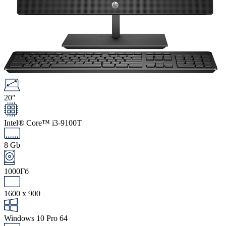
20"
Intel® Core™ i3-9100T
8 Gb
1000Гб
1600 x 900
Windows 10 Pro 64