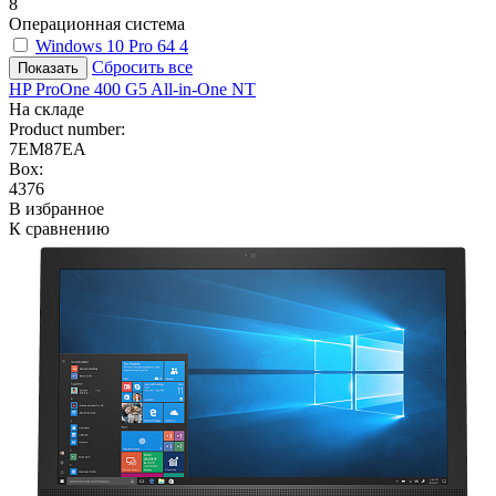
8
Операционная система
Windows 10 Pro 64
4
Сбросить все
HP ProOne 400 G5 All-in-One NT
На складе
Product number:
7EM87EA
Box:
4376
В избранное
К сравнению