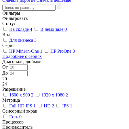
Сначала дорогие
Сначала дешевые
Фильтры
Фильтровать
Статус
На складе
4
В демо зале
0
Вид
Для бизнеса
3
Серия
HP Mini-in-One
1
HP ProOne
3
Подробнее о сериях
Диагональ, дюймов
От
До
20
24
Разрешение
1600 x 900
2
1920 x 1080
2
Матрица
Full HD IPS
1
HD
2
IPS
1
Сенсорный экран
Есть
0
Процессор
Производитель