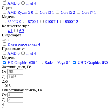
AMD
0
Intel
4
Серия
AMD Ryzen 5
0
Core i3
1
Core i5
2
Core i7
1
Модель
3500U
0
8700
1
9100T
1
9500T
2
Количество ядер
4
1
6
3
Видеокарта
Тип
Интегрированная
4
Производитель
AMD
0
Intel
4
Модель
HD Graphics 630
1
Radeon Vega 8
1
UHD Graphics 63
Жесткий диск, Гб
От
До
256
1 016
Оперативная память, Гб
От
До
4