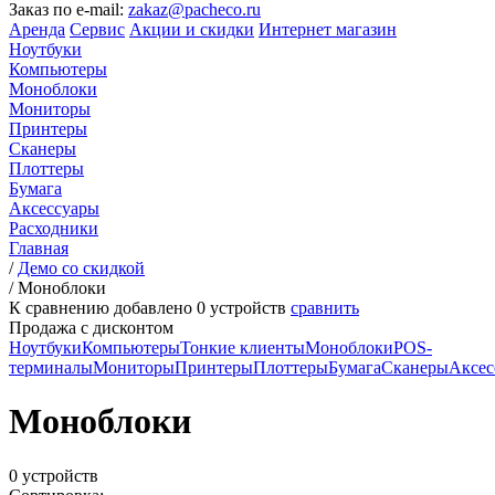
Заказ по e-mail:
zakaz@pacheco.ru
Аренда
Сервис
Акции и скидки
Интернет магазин
Ноутбуки
Компьютеры
Моноблоки
Мониторы
Принтеры
Сканеры
Плоттеры
Бумага
Аксессуары
Расходники
Главная
/
Демо со скидкой
/
Моноблоки
К сравнению добавлено
0
устройств
сравнить
Продажа с дисконтом
Ноутбуки
Компьютеры
Тонкие клиенты
Моноблоки
POS-
терминалы
Мониторы
Принтеры
Плоттеры
Бумага
Сканеры
Аксес
Моноблоки
0 устройств