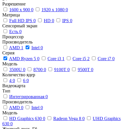
Разрешение
1600 x 900
0
1920 x 1080
0
Матрица
Full HD IPS
0
HD
0
IPS
0
Сенсорный экран
Есть
0
Процессор
Производитель
AMD
1
Intel
0
Серия
AMD Ryzen 5
0
Core i3
1
Core i5
2
Core i7
0
Модель
3500U
0
8700
0
9100T
0
9500T
0
Количество ядер
4
0
6
0
Видеокарта
Тип
Интегрированная
0
Производитель
AMD
0
Intel
0
Модель
HD Graphics 630
0
Radeon Vega 8
0
UHD Graphics
630
0
Жесткий диск, Гб