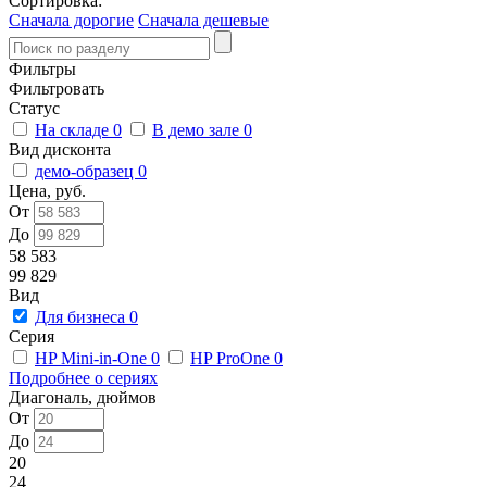
Сортировка:
Сначала дорогие
Сначала дешевые
Фильтры
Фильтровать
Статус
На складе
0
В демо зале
0
Вид дисконта
демо-образец
0
Цена, руб.
От
До
58 583
99 829
Вид
Для бизнеса
0
Серия
HP Mini-in-One
0
HP ProOne
0
Подробнее о сериях
Диагональ, дюймов
От
До
20
24