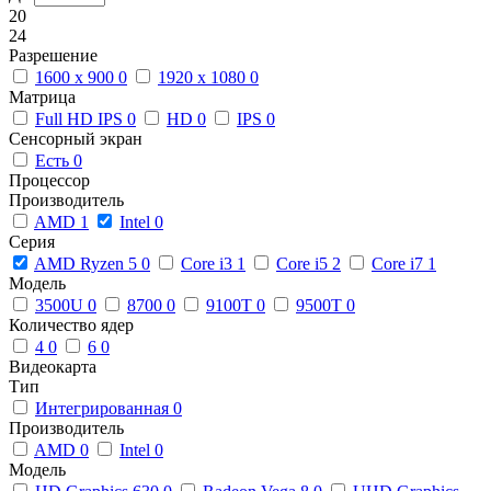
20
24
Разрешение
1600 x 900
0
1920 x 1080
0
Матрица
Full HD IPS
0
HD
0
IPS
0
Сенсорный экран
Есть
0
Процессор
Производитель
AMD
1
Intel
0
Серия
AMD Ryzen 5
0
Core i3
1
Core i5
2
Core i7
1
Модель
3500U
0
8700
0
9100T
0
9500T
0
Количество ядер
4
0
6
0
Видеокарта
Тип
Интегрированная
0
Производитель
AMD
0
Intel
0
Модель