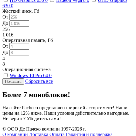
HD Graphics 630
0
Radeon Vega 8
0
UHD Graphics
630
0
Жесткий диск, Гб
От
До
256
1 016
Оперативная память, Гб
От
До
4
8
Операционная система
Windows 10 Pro 64
0
Сбросить все
Более 7 моноблоков!
На сайте Pacheco представлен широкий ассортимент! Наши
цены на 12% ниже. Наши условия действительно выгодные.
Не верите? Убедитесь сами!
© ООО Де Пачеко компани 1997-2026 г.
О компании
Доставка
Оплата
Гарантия и поддержка