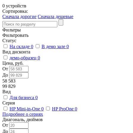
0 устройств
Сортировка:
Сначала дорогие
Сначала дешевые
Фильтры
Фильтровать
Статус
На складе
0
В демо зале
0
Вид дисконта
демо-образец
0
Цена, руб.
От
До
58 583
99 829
Вид
Для бизнеса
0
Серия
HP Mini-in-One
0
HP ProOne
0
Подробнее о сериях
Диагональ, дюймов
От
До