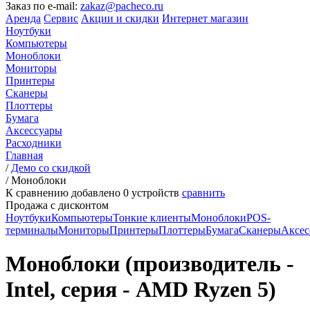
Заказ по e-mail:
zakaz@pacheco.ru
Аренда
Сервис
Акции и скидки
Интернет магазин
Ноутбуки
Компьютеры
Моноблоки
Мониторы
Принтеры
Сканеры
Плоттеры
Бумага
Аксессуары
Расходники
Главная
/
Демо со скидкой
/
Моноблоки
К сравнению добавлено
0
устройств
сравнить
Продажа с дисконтом
Ноутбуки
Компьютеры
Тонкие клиенты
Моноблоки
POS-
терминалы
Мониторы
Принтеры
Плоттеры
Бумага
Сканеры
Аксес
Моноблоки (производитель -
Intel, серия - AMD Ryzen 5)